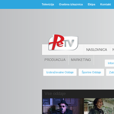
Televizija
Osebna izkaznica
Ekipa
Kontakt
NASLOVNICA
PRODUKCIJA
MARKETING
Info
Izobraževalne Oddaje
Športne Oddaje
Zab
Vse oddaje