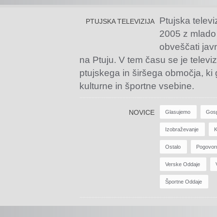
Ptujska televi
PTUJSKA TELEVIZIJA
2005 z mlado
obveščati jav
na Ptuju. V tem času se je televiz
ptujskega in širšega območja, ki
kulturne in športne vsebine.
NOVICE
Glasujemo
Gos
Izobraževanje
K
Ostalo
Pogovor
Verske Oddaje
Športne Oddaje