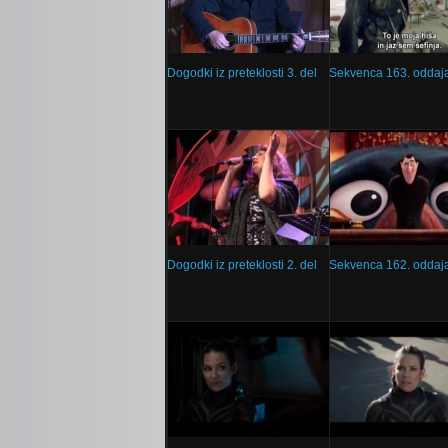
Dogodki iz preteklosti 3. del
Sekvenca 163. oddaj
Dogodki iz preteklosti 2. del
Sekvenca 162. oddaj