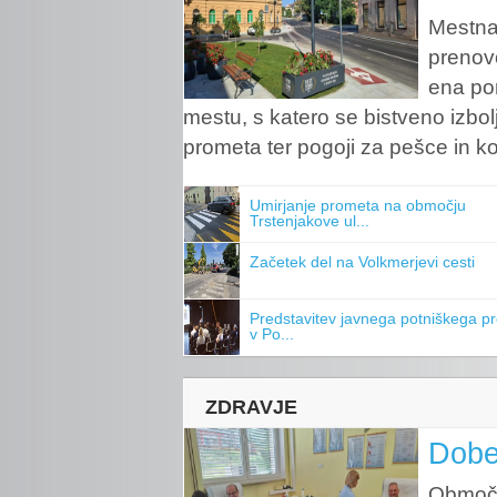
Mestna 
prenovo
ena po
mestu, s katero se bistveno izbo
prometa ter pogoji za pešce in ko
Umirjanje prometa na območju
Trstenjakove ul...
Začetek del na Volkmerjevi cesti
Predstavitev javnega potniškega p
v Po...
ZDRAVJE
Dobe
Območn