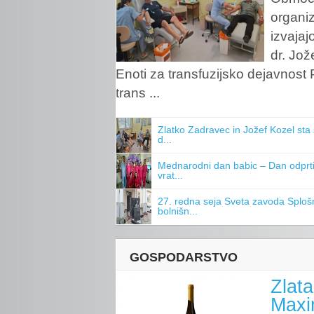
organiz
izvajaj
dr. Jož
Enoti za transfuzijsko dejavnost P
trans ...
Zlatko Zadravec in Jožef Kozel sta 
d...
Mednarodni dan babic – Dan odprt
vrat...
27. redna seja Sveta zavoda Splo
bolnišn...
GOSPODARSTVO
Zlat
Maxi