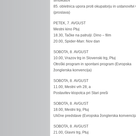
sindikatov
85. obletnica upora proti okupatorju in ustanovitvi
(proslava)
PETEK, 7. AVGUST
Mestni kino Ptuj
18.30, Tačke na patrulji: Dino – film
20.00, Spider-Man: Nov dan
SOBOTA, 8. AVGUST
10.00, Vrazov trg in Slovenski trg, Ptuj
Otroški program in spontani program (Evropska
žonglerska konvencija)
SOBOTA, 8. AVGUST
11.00, Mestni vrh 28, a
Postavitev klopotca pri Stari preši
SOBOTA, 8. AVGUST
18.00, Mestni trg, Ptuj
Ulične predstave (Evropska žonglerska konvencij
SOBOTA, 8. AVGUST
21.00, Glavni trg, Ptuj