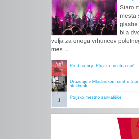
Staro 
mesta s
glasbe
bila d
velja za enega vrhuncev poletnega
mes ...
Pred nami je Ptujska poletna noč
Druženje v Mladinskem centru Sta
steklarsk...
Ptujsko mestno sankališče