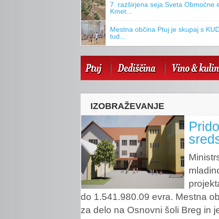
7. razširjena seja Sveta Območne 
Kmet...
Mestna občina Ptuj je skupaj s KUD
tud...
IZOBRAŽEVANJE
Prid
sreds
Ministr
mladino
projek
do 1.541.980.09 evra. Mestna obč
za delo na Osnovni šoli Breg in 