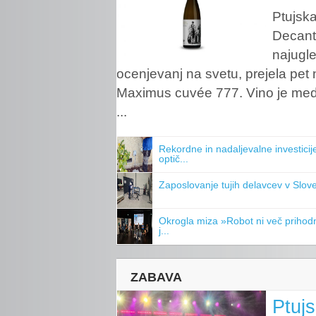
Ptujska
Decant
najugle
ocenjevanj na svetu, prejela pet 
Maximus cuvée 777. Vino je medna
...
Rekordne in nadaljevalne investicij
optič...
Zaposlovanje tujih delavcev v Slove
Okrogla miza »Robot ni več prihod
j...
ZABAVA
Ptuj