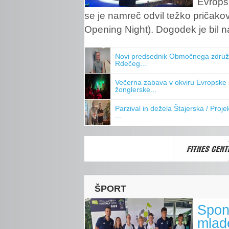
Evrops
se je namreč odvil težko pričako
Opening Night). Dogodek je bil na
Novi predsednik Območnega združ
Rdečeg...
Večerna zabava v okviru Evropske
žonglerske...
Parzival in dežela Štajerska / Proj
...
ŠPORT
Spon
mlade