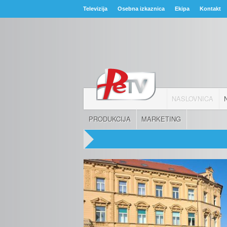
Televizija
Osebna izkaznica
Ekipa
Kontakt
NASLOVNICA
PRODUKCIJA
MARKETING
36