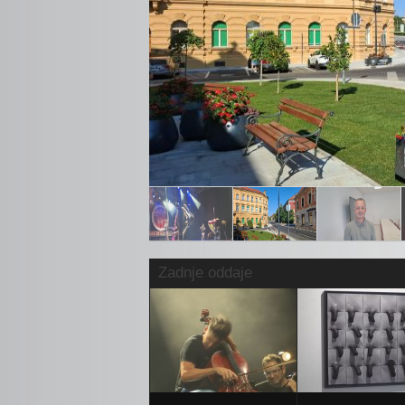
Uradno odprto prenovljeno križi
Mestna občina Ptuj je zaključila obsežno preno
pomembnejših prometnih investicij v mestu, s k
Zadnje oddaje