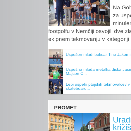
Na Golf
za uspe
minule
footgolfu v Nemčiji osvojili dve zl
ekipnem tekmovanju v kategoriji U
Uspešen mladi boksar Tine Jakomi
Uspešna mlada metalka diska Jas
Majcen C...
Lepi uspehi ptujskih tekmovalcev v
skateboard...
PROMET
Urad
križi