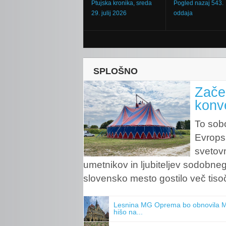
Ptujska kronika, sreda
Pogled nazaj 543.
29. julij 2026
oddaja
SPLOŠNO
Zače
konve
To sobo
Evrops
svetovn
umetnikov in ljubiteljev sodobne
slovensko mesto gostilo več tisoč
Lesnina MG Oprema bo obnovila 
hišo na...