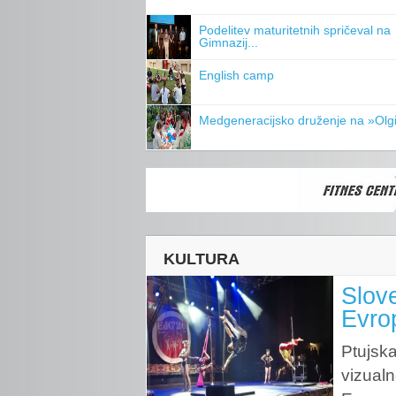
Podelitev maturitetnih spričeval na
Gimnazij...
English camp
Medgeneracijsko druženje na »Olgi
KULTURA
Slove
Evro
Ptujska
vizualn