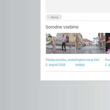
‹
Nazaj
Sorodne vsebine
Ptujska kronika, sreda
Pogled nazaj 544.
Pre
5. avgust 2026
oddaja
1. 