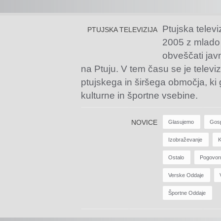
Ptujska televi
PTUJSKA TELEVIZIJA
2005 z mlado
obveščati jav
na Ptuju. V tem času se je televiz
ptujskega in širšega območja, ki
kulturne in športne vsebine.
NOVICE
Glasujemo
Gos
Izobraževanje
K
Ostalo
Pogovor
Verske Oddaje
Športne Oddaje