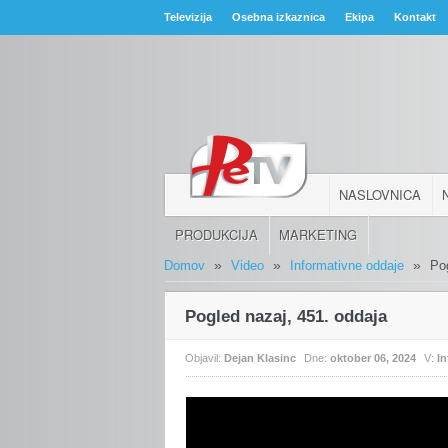
Televizija
Osebna izkaznica
Ekipa
Kontakt
NASLOVNICA
PRODUKCIJA
MARKETING
»
»
»
Domov
Video
Informativne oddaje
Po
Pogled nazaj, 451. oddaja
Objavil:
Dejan Klasinc
Dne:
oktober 06, 2024
V:
I