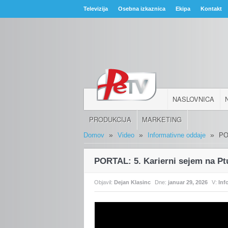
Televizija
Osebna izkaznica
Ekipa
Kontakt
NASLOVNICA
PRODUKCIJA
MARKETING
»
»
»
Domov
Video
Informativne oddaje
PO
PORTAL: 5. Karierni sejem na Pt
Objavil:
Dejan Klasinc
Dne:
januar 29, 2026
V:
Inf