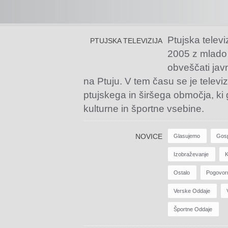
Ptujska televi
PTUJSKA TELEVIZIJA
2005 z mlado
obveščati jav
na Ptuju. V tem času se je televiz
ptujskega in širšega območja, ki
kulturne in športne vsebine.
NOVICE
Glasujemo
Gos
Izobraževanje
K
Ostalo
Pogovor
Verske Oddaje
Športne Oddaje