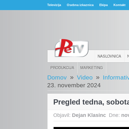
Televizija
Osebna izkaznica
Ekipa
Kontakt
NASLOVNICA
PRODUKCIJA
MARKETING
»
»
Domov
Video
Informati
23. november 2024
Pregled tedna, sobot
Objavil:
Dejan Klasinc
Dne:
no