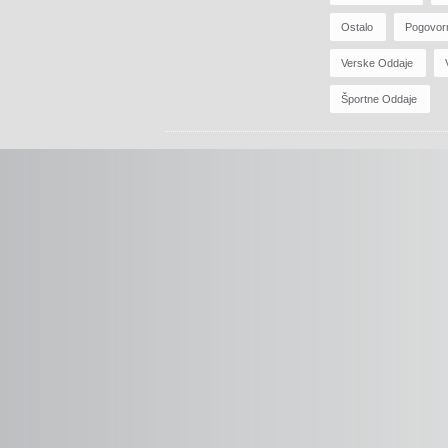
Ostalo
Pogovor
Verske Oddaje
Športne Oddaje