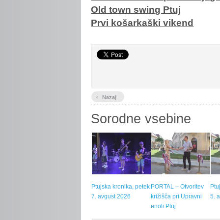
Old town swing Ptuj
Prvi košarkaški vikend
‹
Nazaj
Sorodne vsebine
Ptujska kronika, petek
PORTAL – Otvoritev
Ptu
7. avgust 2026
križišča pri Upravni
5. 
enoti Ptuj