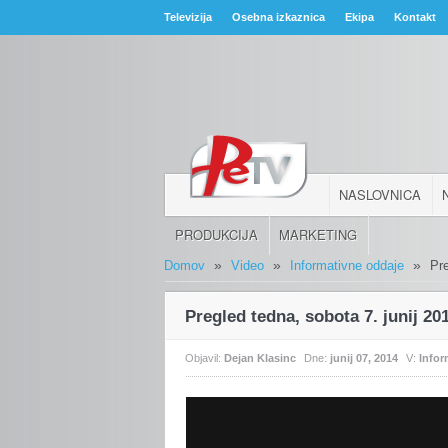
Televizija
Osebna izkaznica
Ekipa
Kontakt
NASLOVNICA
PRODUKCIJA
MARKETING
»
»
»
Domov
Video
Informativne oddaje
Pre
Pregled tedna, sobota 7. junij 20
Objavil:
Dejan Klasinc
Dne:
junij 07, 2014
V:
Infor