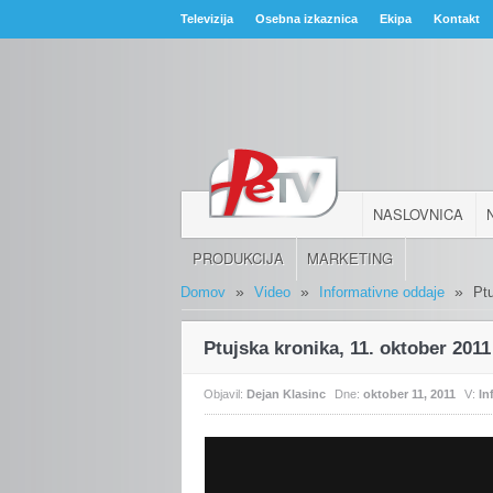
Televizija
Osebna izkaznica
Ekipa
Kontakt
NASLOVNICA
PRODUKCIJA
MARKETING
»
»
»
Domov
Video
Informativne oddaje
Pt
Ptujska kronika, 11. oktober 2011
Objavil:
Dejan Klasinc
Dne:
oktober 11, 2011
V:
In