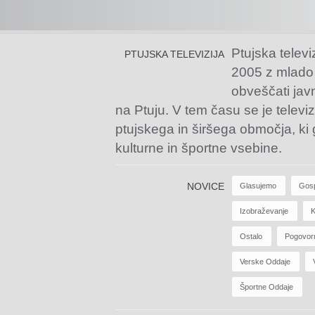
Ptujska televi
PTUJSKA TELEVIZIJA
2005 z mlado
obveščati jav
na Ptuju. V tem času se je televiz
ptujskega in širšega območja, ki
kulturne in športne vsebine.
NOVICE
Glasujemo
Gos
Izobraževanje
K
Ostalo
Pogovor
Verske Oddaje
Športne Oddaje