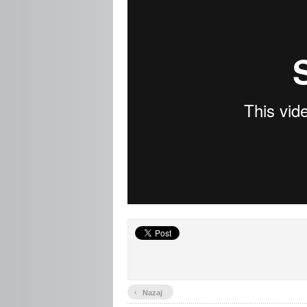
‹
Nazaj