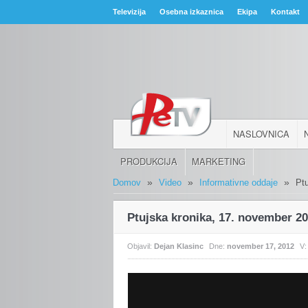
Televizija
Osebna izkaznica
Ekipa
Kontakt
NASLOVNICA
PRODUKCIJA
MARKETING
»
»
»
Domov
Video
Informativne oddaje
Pt
Ptujska kronika, 17. november 2
Objavil:
Dejan Klasinc
Dne:
november 17, 2012
V