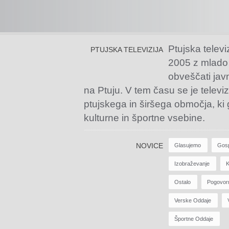
Ptujska televi
PTUJSKA TELEVIZIJA
2005 z mlado
obveščati jav
na Ptuju. V tem času se je televiz
ptujskega in širšega območja, ki
kulturne in športne vsebine.
NOVICE
Glasujemo
Gos
Izobraževanje
K
Ostalo
Pogovor
Verske Oddaje
Športne Oddaje