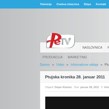
Televizija
Osebna izkaznica
Ekipa
Kontakt
NASLOVNICA
PRODUKCIJA
MARKETING
»
»
»
Domov
Video
Informativne oddaje
Pt
Ptujska kronika 28. januar 2011
Objavil:
Dejan Klasinc
Dne:
januar 28, 2011
V:
Inf