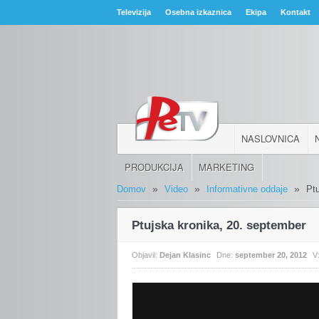
Televizija
Osebna izkaznica
Ekipa
Kontakt
NASLOVNICA
PRODUKCIJA
MARKETING
»
»
»
Domov
Video
Informativne oddaje
Pt
Ptujska kronika, 20. september
Objavil:
Dejan Klasinc
Dne:
september 20, 2012
V