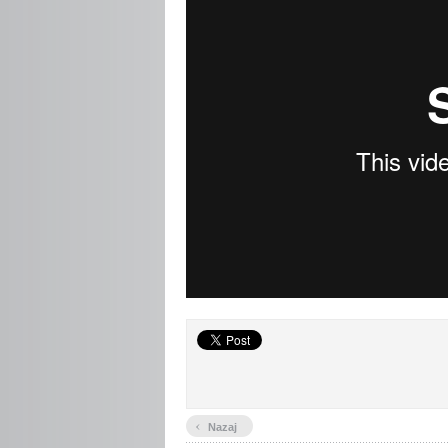
‹
Nazaj