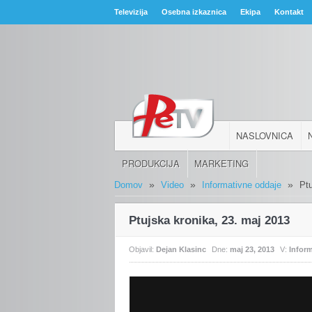
Televizija
Osebna izkaznica
Ekipa
Kontakt
NASLOVNICA
PRODUKCIJA
MARKETING
»
»
»
Domov
Video
Informativne oddaje
Pt
Ptujska kronika, 23. maj 2013
Objavil:
Dejan Klasinc
Dne:
maj 23, 2013
V:
Infor