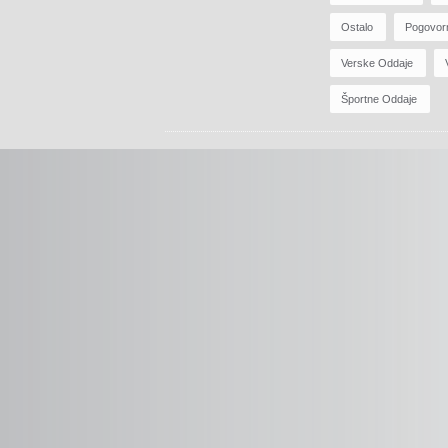
Ostalo
Pogovor
Verske Oddaje
Športne Oddaje