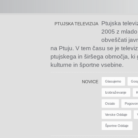
Ptujska televi
PTUJSKA TELEVIZIJA
2005 z mlado
obveščati jav
na Ptuju. V tem času se je televiz
ptujskega in širšega območja, ki
kulturne in športne vsebine.
NOVICE
Glasujemo
Gos
Izobraževanje
K
Ostalo
Pogovor
Verske Oddaje
Športne Oddaje