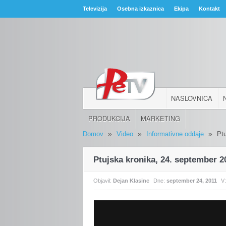
Televizija
Osebna izkaznica
Ekipa
Kontakt
NASLOVNICA
PRODUKCIJA
MARKETING
»
»
»
Domov
Video
Informativne oddaje
Pt
Ptujska kronika, 24. september 2
Objavil:
Dejan Klasinc
Dne:
september 24, 2011
V