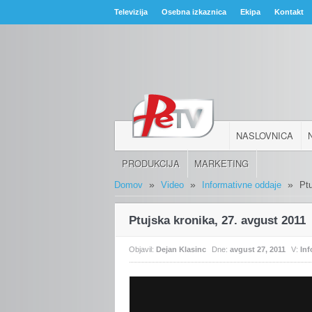
Televizija
Osebna izkaznica
Ekipa
Kontakt
NASLOVNICA
PRODUKCIJA
MARKETING
»
»
»
Domov
Video
Informativne oddaje
Pt
Ptujska kronika, 27. avgust 2011
Objavil:
Dejan Klasinc
Dne:
avgust 27, 2011
V:
In