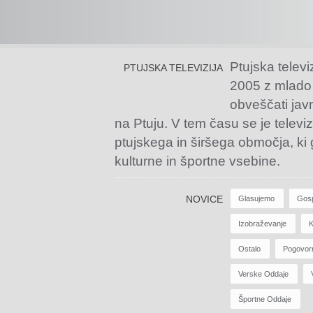
Ptujska televi
PTUJSKA TELEVIZIJA
2005 z mlado
obveščati jav
na Ptuju. V tem času se je televiz
ptujskega in širšega območja, ki
kulturne in športne vsebine.
NOVICE
Glasujemo
Gos
Izobraževanje
K
Ostalo
Pogovor
Verske Oddaje
Športne Oddaje