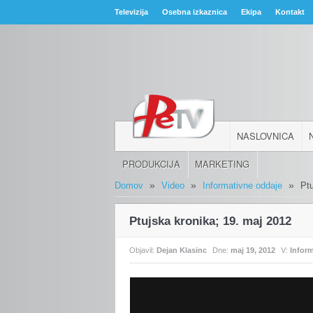
Televizija
Osebna izkaznica
Ekipa
Kontakt
NASLOVNICA
PRODUKCIJA
MARKETING
»
»
»
Domov
Video
Informativne oddaje
Pt
Ptujska kronika; 19. maj 2012
Objavil:
Dejan Klasinc
Dne:
maj 19, 2012
V:
Infor