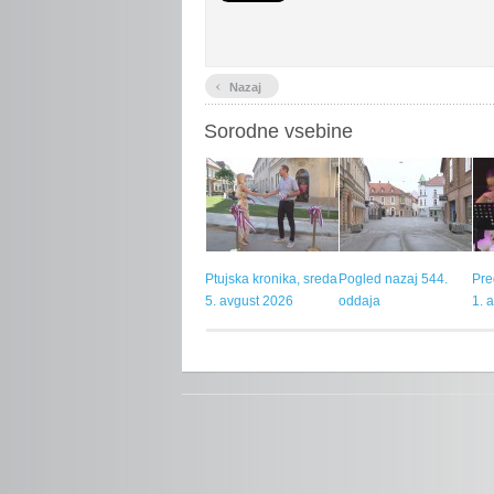
‹
Nazaj
Sorodne vsebine
Ptujska kronika, sreda
Pogled nazaj 544.
Pre
5. avgust 2026
oddaja
1. 