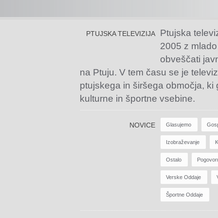
Ptujska televi
PTUJSKA TELEVIZIJA
2005 z mlado
obveščati jav
na Ptuju. V tem času se je televiz
ptujskega in širšega območja, ki
kulturne in športne vsebine.
NOVICE
Glasujemo
Gos
Izobraževanje
K
Ostalo
Pogovor
Verske Oddaje
Športne Oddaje