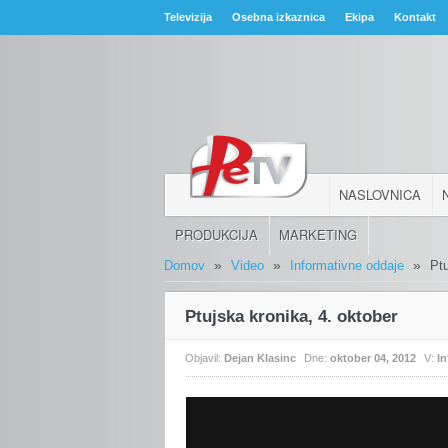
Televizija
Osebna izkaznica
Ekipa
Kontakt
NASLOVNICA
PRODUKCIJA
MARKETING
»
»
»
Domov
Video
Informativne oddaje
Ptu
Ptujska kronika, 4. oktober
Objavil:
Dejan Klasinc
Dne:
oktober 04, 2012
V:
I