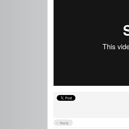
‹
Nazaj