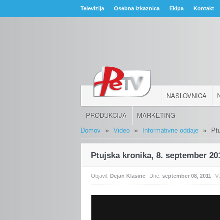
Televizija
Osebna izkaznica
Ekipa
Kontakt
NASLOVNICA
PRODUKCIJA
MARKETING
»
»
»
Domov
Video
Informativne oddaje
Pt
Ptujska kronika, 8. september 20
Objavil:
Dejan Klasinc
Dne:
september 08, 2011
V