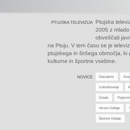
Ptujska televi
PTUJSKA TELEVIZIJA
2005 z mlado
obveščati jav
na Ptuju. V tem času se je televiz
ptujskega in širšega območja, ki
kulturne in športne vsebine.
NOVICE
Glasujemo
Gos
Izobraževanje
K
Ostalo
Pogovor
Verske Oddaje
Športne Oddaje