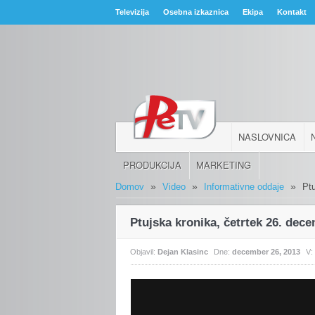
Televizija
Osebna izkaznica
Ekipa
Kontakt
NASLOVNICA
PRODUKCIJA
MARKETING
»
»
»
Domov
Video
Informativne oddaje
Pt
Ptujska kronika, četrtek 26. dec
Objavil:
Dejan Klasinc
Dne:
december 26, 2013
V