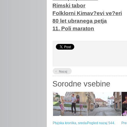
Rimski tabor
Folklorni Kimav?evi ve?eri
80 let ubranega petja
11. Poli maraton
‹
Nazaj
Sorodne vsebine
Ptujska kronika, sreda
Pogled nazaj 544.
Pre