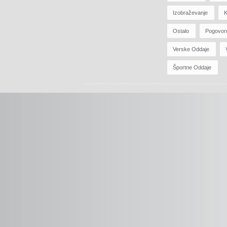
Izobraževanje
K
Ostalo
Pogovor
Verske Oddaje
Športne Oddaje