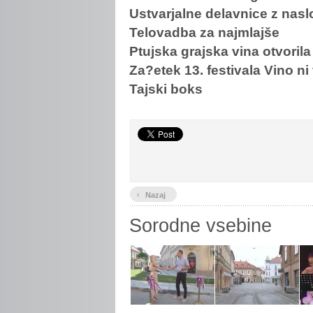
Ustvarjalne delavnice z na
Telovadba za najmlajše
Ptujska grajska vina otvori
Za?etek 13. festivala Vino n
Tajski boks
‹
Nazaj
Sorodne vsebine