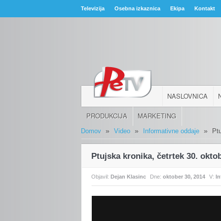
Televizija
Osebna izkaznica
Ekipa
Kontakt
NASLOVNICA
PRODUKCIJA
MARKETING
»
»
»
Domov
Video
Informativne oddaje
Ptu
Ptujska kronika, četrtek 30. okto
Objavil:
Dejan Klasinc
Dne:
oktober 30, 2014
V:
I