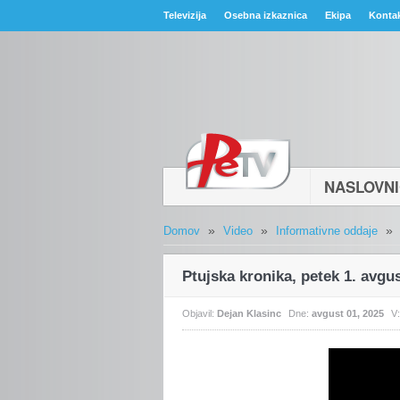
Televizija
Osebna izkaznica
Ekipa
Konta
NASLOVN
»
»
»
Domov
Video
Informativne oddaje
Ptujska kronika, petek 1. avgu
Objavil:
Dejan Klasinc
Dne:
avgust 01, 2025
V