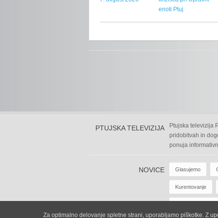
enoti Ptuj
Ptujska televizija
PTUJSKA TELEVIZIJA
pridobitvah in dog
ponuja informativn
NOVICE
Glasujemo
Kurentovanje
Zabavne Oddaje
Za optimalno delovanje spletne strani, uporabljamo piškotke. Z upor