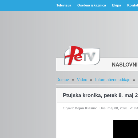
Televizija
Osebna izkaznica
Ekipa
Konta
NASLOVN
»
»
»
Domov
Video
Informativne oddaje
Ptujska kronika, petek 8. maj 
Objavil:
Dejan Klasinc
Dne:
maj 08, 2026
V:
In