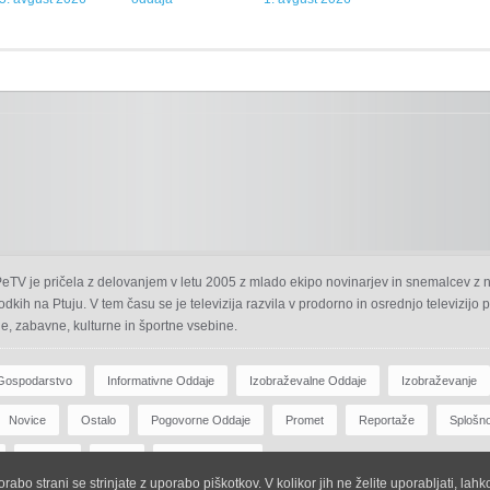
 PeTV je pričela z delovanjem v letu 2005 z mlado ekipo novinarjev in snemalcev z 
odkih na Ptuju. V tem času se je televizija razvila v prodorno in osrednjo televizijo
e, zabavne, kulturne in športne vsebine.
Gospodarstvo
Informativne Oddaje
Izobraževalne Oddaje
Izobraževanje
Novice
Ostalo
Pogovorne Oddaje
Promet
Reportaže
Splošn
Zdravje
Šport
Športne Oddaje
abo strani se strinjate z uporabo piškotkov. V kolikor jih ne želite uporabljati, lah