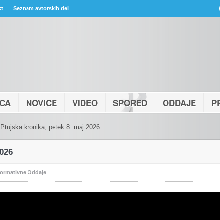
kt
Seznam avtorskih del
ICA
NOVICE
VIDEO
SPORED
ODDAJE
P
Ptujska kronika, petek 8. maj 2026
2026
formativne Oddaje