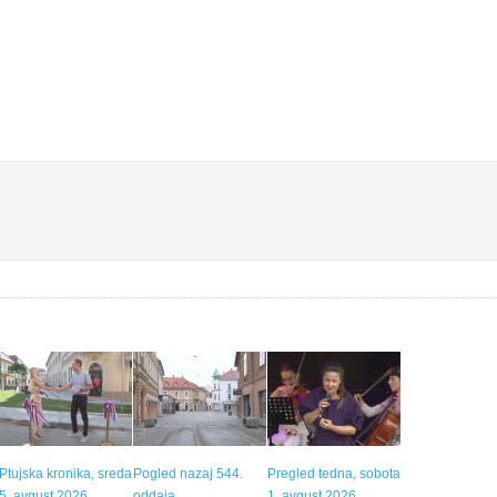
Ptujska kronika, sreda
Pogled nazaj 544.
Pregled tedna, sobota
5. avgust 2026
oddaja
1. avgust 2026