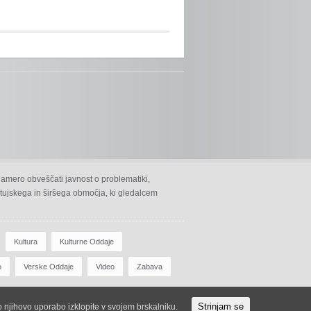
namero obveščati javnost o problematiki,
 ptujskega in širšega območja, ki gledalcem
Kultura
Kulturne Oddaje
o
Verske Oddaje
Video
Zabava
Strinjam se
ko njihovo uporabo izklopite v svojem brskalniku.