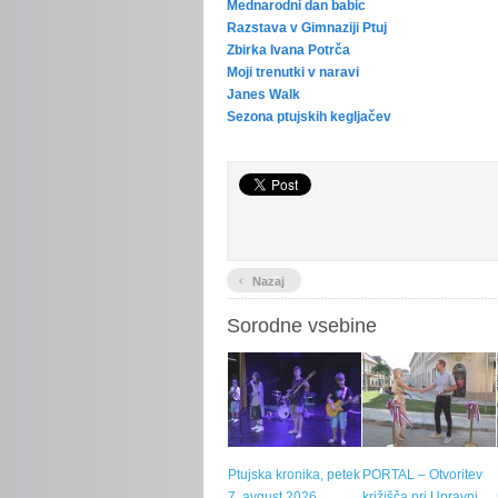
Mednarodni dan babic
Razstava v Gimnaziji Ptuj
Zbirka Ivana Potrča
Moji trenutki v naravi
Janes Walk
Sezona ptujskih kegljačev
‹
Nazaj
Sorodne vsebine
Ptujska kronika, petek
PORTAL – Otvoritev
7. avgust 2026
križišča pri Upravni