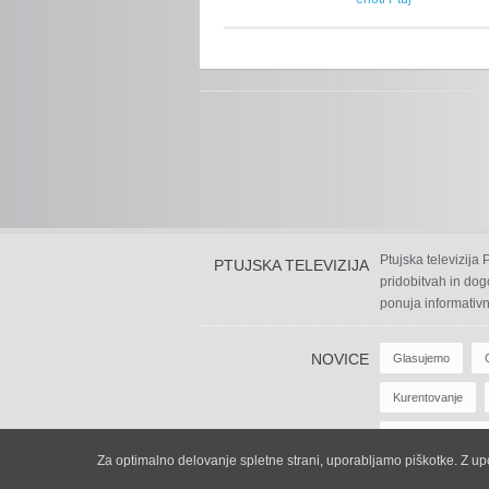
Ptujska televizija
PTUJSKA TELEVIZIJA
pridobitvah in dog
ponuja informativn
NOVICE
Glasujemo
Kurentovanje
Zabavne Oddaje
Za optimalno delovanje spletne strani, uporabljamo piškotke. Z upor