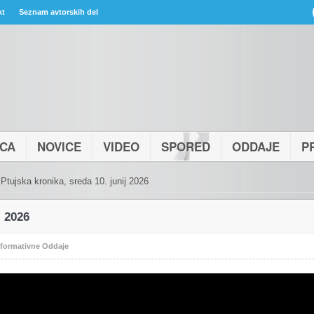
kt
Seznam avtorskih del
ICA
NOVICE
VIDEO
SPORED
ODDAJE
P
Ptujska kronika, sreda 10. junij 2026
j 2026
nformativne Oddaje