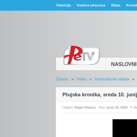
Televizija
Osebna izkaznica
Ekipa
Konta
NASLOVN
»
»
»
Domov
Video
Informativne oddaje
Ptujska kronika, sreda 10. juni
Objavil:
Dejan Klasinc
Dne:
junij 10, 2026
V:
I