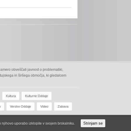
namero obveščati javnost o problematiki,
 ptujskega in širšega območja, ki gledalcem
Kultura
Kulturne Oddaje
o
Verske Oddaje
Video
Zabava
Strinjam se
ko njihovo uporabo izklopite v svojem brskalniku.