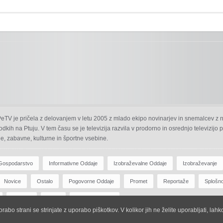
 PeTV je pričela z delovanjem v letu 2005 z mlado ekipo novinarjev in snemalcev z 
odkih na Ptuju. V tem času se je televizija razvila v prodorno in osrednjo televizijo
e, zabavne, kulturne in športne vsebine.
Gospodarstvo
Informativne Oddaje
Izobraževalne Oddaje
Izobraževanje
Novice
Ostalo
Pogovorne Oddaje
Promet
Reportaže
Splošn
Zdravje
Šport
Športne Oddaje
abo strani se strinjate z uporabo piškotkov. V kolikor jih ne želite uporabljati, lah