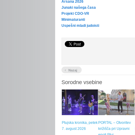
Arsana 2026
Junaki našega časa
Projekt CDO-VR
Minimaturanti
Uspešni mladi judoisti
‹
Nazaj
Sorodne vsebine
Ptujska kronika, petek
PORTAL – Otvoritev
7. avgust 2026
križišča pri Upravni
enoti Ptuj