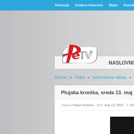
Televizija
Osebna izkaznica
Ekipa
Konta
NASLOVN
»
»
»
Domov
Video
Informativne oddaje
Ptujska kronika, sreda 13. maj
Objavil:
Dejan Klasinc
Dne:
maj 13, 2015
V:
In