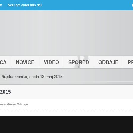
kt
Seznam avtorskih del
ICA
NOVICE
VIDEO
SPORED
ODDAJE
P
Ptujska kronika, sreda 13. maj 2015
 2015
formativne Oddaje