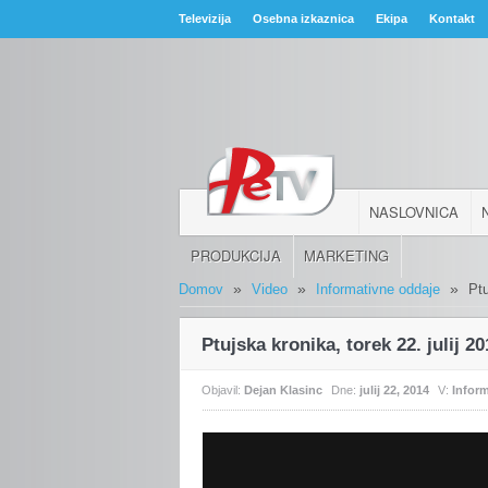
Televizija
Osebna izkaznica
Ekipa
Kontakt
NASLOVNICA
PRODUKCIJA
MARKETING
»
»
»
Domov
Video
Informativne oddaje
Ptu
Ptujska kronika, torek 22. julij 2
Objavil:
Dejan Klasinc
Dne:
julij 22, 2014
V:
Infor