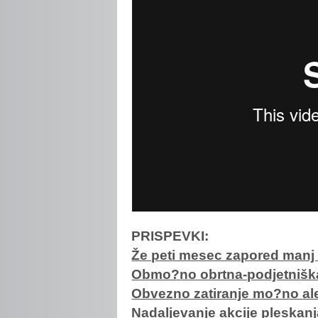
PRISPEVKI:
Že peti mesec zapored manj
Obmo?no obrtna-podjetniška
Obvezno zatiranje mo?no ale
Nadaljevanje akcije pleskan