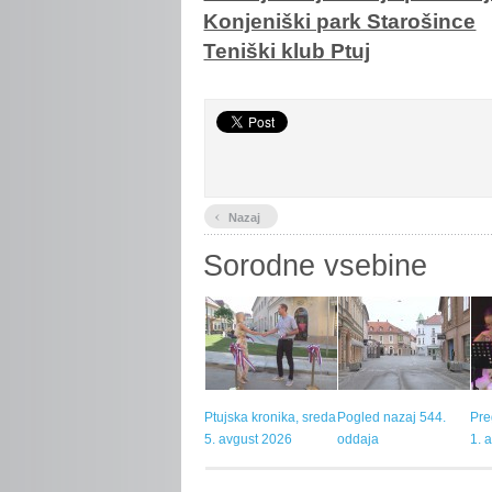
Konjeniški park Starošince
Teniški klub Ptuj
‹
Nazaj
Sorodne vsebine
Ptujska kronika, sreda
Pogled nazaj 544.
Pre
5. avgust 2026
oddaja
1. 