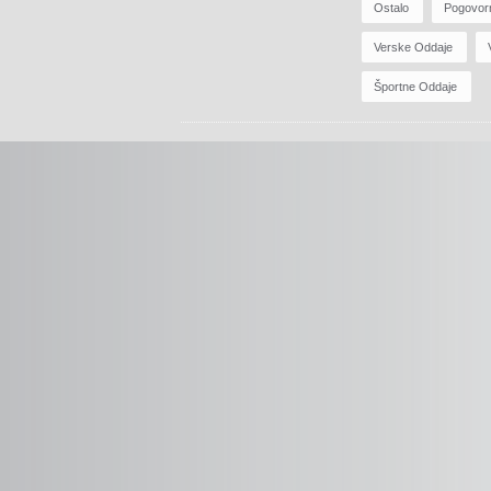
Ostalo
Pogovor
Verske Oddaje
Športne Oddaje