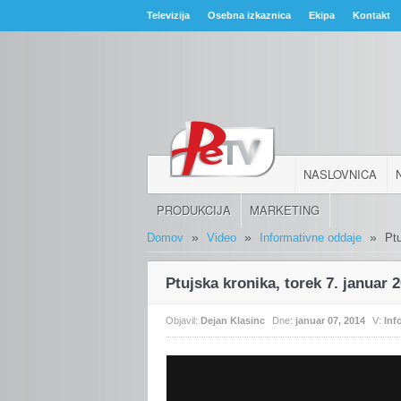
Televizija
Osebna izkaznica
Ekipa
Kontakt
NASLOVNICA
PRODUKCIJA
MARKETING
»
»
»
Domov
Video
Informativne oddaje
Ptu
Ptujska kronika, torek 7. januar 
Objavil:
Dejan Klasinc
Dne:
januar 07, 2014
V:
Inf