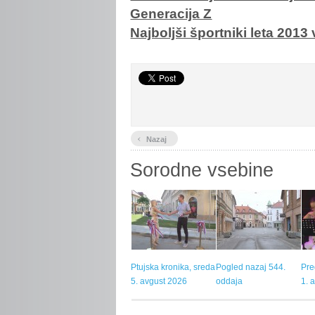
Generacija Z
Najboljši športniki leta 2013
‹
Nazaj
Sorodne vsebine
Ptujska kronika, sreda
Pogled nazaj 544.
Pre
5. avgust 2026
oddaja
1. 