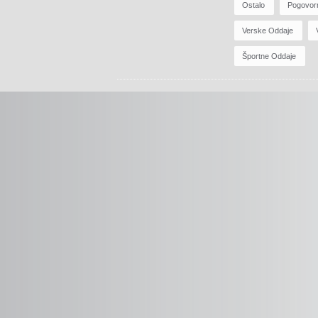
Ostalo
Pogovor
Verske Oddaje
Športne Oddaje