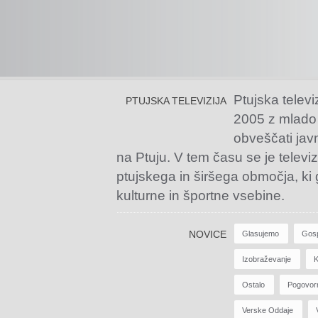
Ptujska televi
PTUJSKA TELEVIZIJA
2005 z mlado
obveščati jav
na Ptuju. V tem času se je televiz
ptujskega in širšega območja, ki
kulturne in športne vsebine.
NOVICE
Glasujemo
Gos
Izobraževanje
K
Ostalo
Pogovor
Verske Oddaje