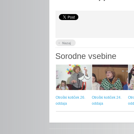
‹
Nazaj
Sorodne vsebine
Otroški kotiček 26.
Otroški kotiček 24.
Otr
oddaja
oddaja
odd