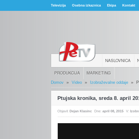
Televizija
Osebna izkaznica
Ekipa
Kontakt
NASLOVNICA
PRODUKCIJA
MARKETING
»
»
»
Domov
Video
Izobraževalne oddaje
P
Ptujska kronika, sreda 8. april 2
Objavil:
Dejan Klasinc
Dne:
april 08, 2015
V:
Izobr