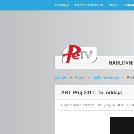
Televizija
Osebna izkaznica
Ekipa
Konta
NASLOVN
»
»
»
Domov
Video
Kulturne oddaje
ART
ART Ptuj 2011; 15. oddaja
Objavil:
Dejan Klasinc
Dne:
julij 14, 2011
V:
Ku