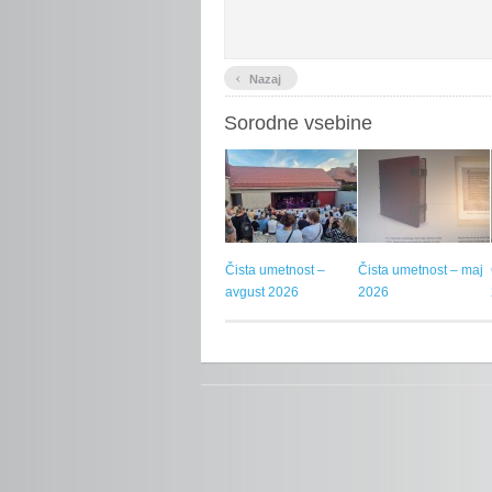
‹
Nazaj
Sorodne vsebine
Čista umetnost –
Čista umetnost – maj
avgust 2026
2026