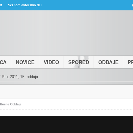
kt
Seznam avtorskih del
ICA
NOVICE
VIDEO
SPORED
ODDAJE
P
 Ptuj 2011; 15. oddaja
lturne Oddaje