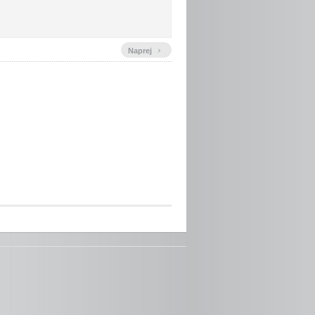
›
Naprej