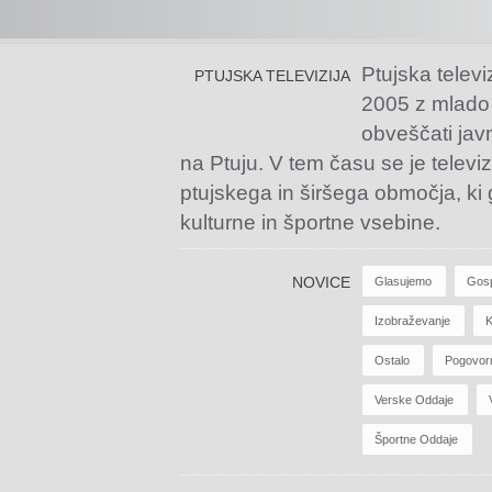
Ptujska televi
PTUJSKA TELEVIZIJA
2005 z mlado
obveščati jav
na Ptuju. V tem času se je televiz
ptujskega in širšega območja, ki
kulturne in športne vsebine.
NOVICE
Glasujemo
Gos
Izobraževanje
K
Ostalo
Pogovor
Verske Oddaje
Športne Oddaje