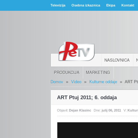
Televizija
Osebna izkaznica
Ekipa
Kontakt
NASLOVNICA
PRODUKCIJA
MARKETING
»
»
»
Domov
Video
Kulturne oddaje
ART Ptu
ART Ptuj 2011; 6. oddaja
Objavil:
Dejan Klasinc
Dne:
julij 06, 2011
V:
Kultu