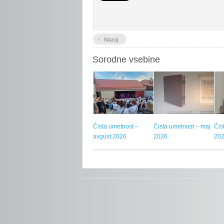
‹
Nazaj
Sorodne vsebine
Čista umetnost –
Čista umetnost – maj
Čis
avgust 2026
2026
20