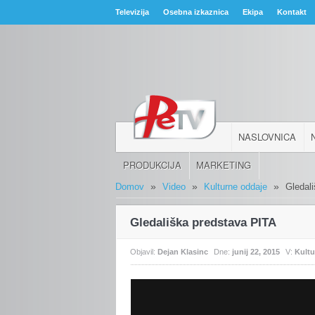
Televizija
Osebna izkaznica
Ekipa
Kontakt
NASLOVNICA
PRODUKCIJA
MARKETING
»
»
»
Domov
Video
Kulturne oddaje
Gledal
Gledališka predstava PITA
Objavil:
Dejan Klasinc
Dne:
junij 22, 2015
V:
Kult