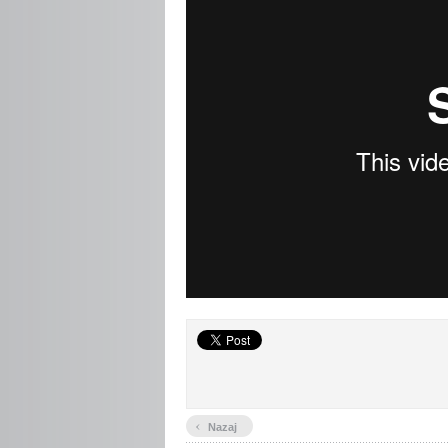
‹
Nazaj