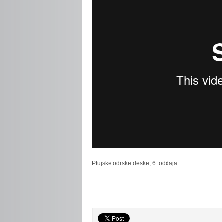
Ptujske
odrske deske, 6. oddaja