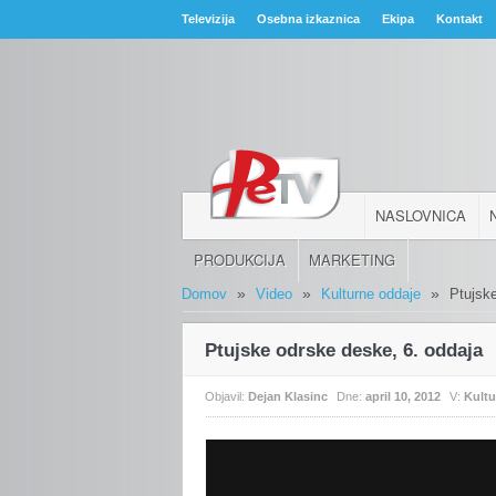
Televizija
Osebna izkaznica
Ekipa
Kontakt
NASLOVNICA
PRODUKCIJA
MARKETING
»
»
»
Domov
Video
Kulturne oddaje
Ptujsk
Ptujske odrske deske, 6. oddaja
Objavil:
Dejan Klasinc
Dne:
april 10, 2012
V:
Kult