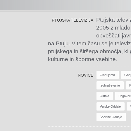
Ptujska televi
PTUJSKA TELEVIZIJA
2005 z mlado
obveščati jav
na Ptuju. V tem času se je televiz
ptujskega in širšega območja, ki
kulturne in športne vsebine.
NOVICE
Glasujemo
Gos
Izobraževanje
K
Ostalo
Pogovor
Verske Oddaje
Športne Oddaje