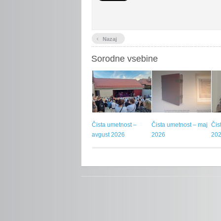
‹
Nazaj
Sorodne vsebine
Čista umetnost –
Čista umetnost – maj
Čis
avgust 2026
2026
20