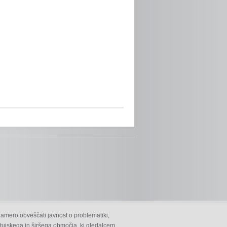
namero obveščati javnost o problematiki,
 ptujskega in širšega območja, ki gledalcem