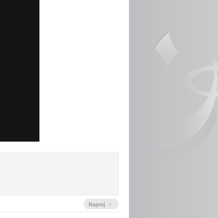
›
Naprej