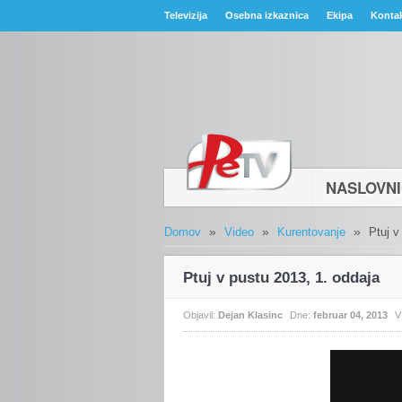
Televizija
Osebna izkaznica
Ekipa
Konta
NASLOVN
»
»
»
Domov
Video
Kurentovanje
Ptuj v
Ptuj v pustu 2013, 1. oddaja
Objavil:
Dejan Klasinc
Dne:
februar 04, 2013
V