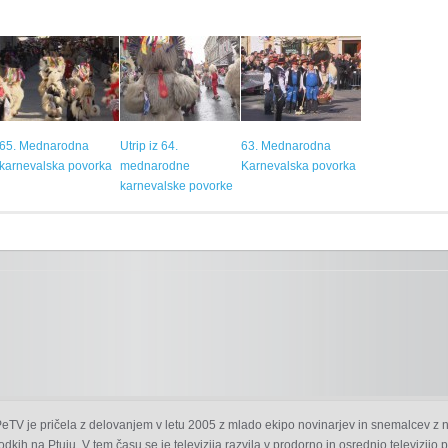
65. Mednarodna
Utrip iz 64.
63. Mednarodna
karnevalska povorka
mednarodne
Karnevalska povorka
karnevalske povorke
 PeTV je pričela z delovanjem v letu 2005 z mlado ekipo novinarjev in snemalcev z 
odkih na Ptuju. V tem času se je televizija razvila v prodorno in osrednjo televizijo