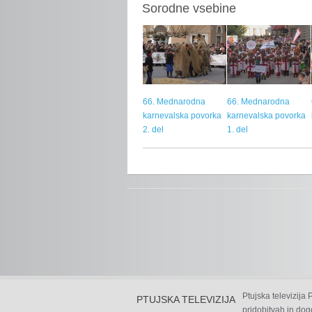
Sorodne vsebine
66. Mednarodna
66. Mednarodna
karnevalska povorka
karnevalska povorka
2. del
1. del
Ptujska televizija
PTUJSKA TELEVIZIJA
pridobitvah in dog