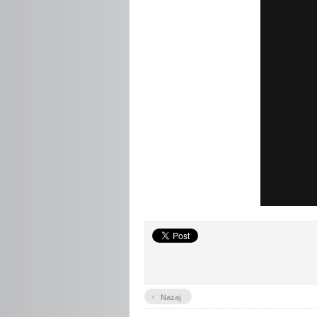
‹
Nazaj