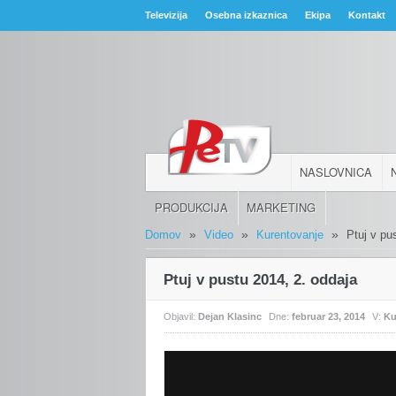
Televizija
Osebna izkaznica
Ekipa
Kontakt
NASLOVNICA
PRODUKCIJA
MARKETING
»
»
»
Domov
Video
Kurentovanje
Ptuj v pu
Ptuj v pustu 2014, 2. oddaja
Objavil:
Dejan Klasinc
Dne:
februar 23, 2014
V:
Ku