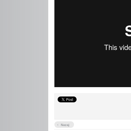
‹
Nazaj