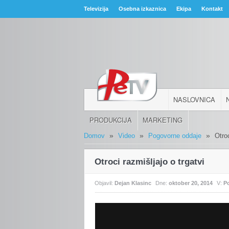
Televizija
Osebna izkaznica
Ekipa
Kontakt
NASLOVNICA
PRODUKCIJA
MARKETING
»
»
»
Domov
Video
Pogovorne oddaje
Otroc
Otroci razmišljajo o trgatvi
Objavil:
Dejan Klasinc
Dne:
oktober 20, 2014
V:
P