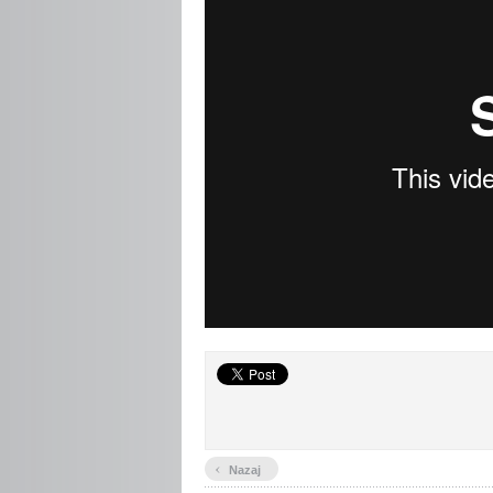
‹
Nazaj