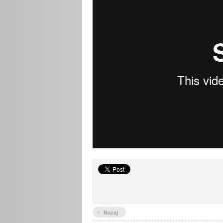
‹
Nazaj