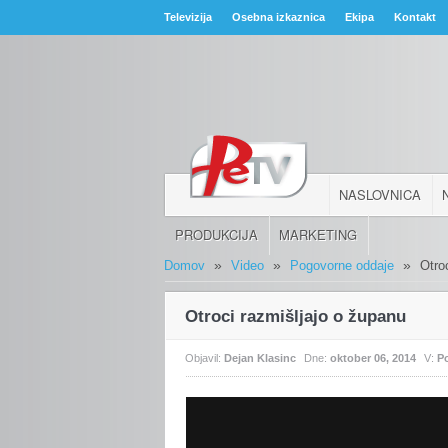
Televizija
Osebna izkaznica
Ekipa
Kontakt
NASLOVNICA
PRODUKCIJA
MARKETING
»
»
»
Domov
Video
Pogovorne oddaje
Otro
Otroci razmišljajo o županu
Objavil:
Dejan Klasinc
Dne:
oktober 06, 2014
V:
P