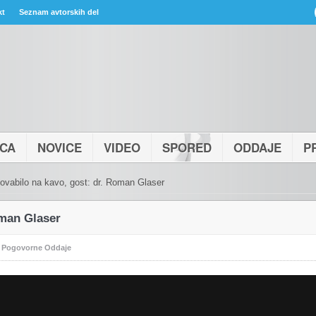
kt
Seznam avtorskih del
ICA
NOVICE
VIDEO
SPORED
ODDAJE
P
ovabilo na kavo, gost: dr. Roman Glaser
oman Glaser
:
Pogovorne Oddaje