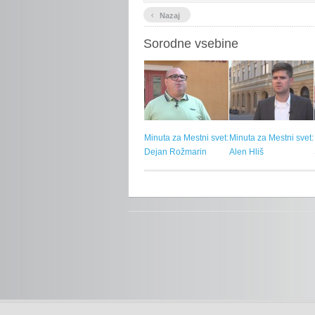
‹
Nazaj
Sorodne vsebine
Minuta za Mestni svet:
Minuta za Mestni svet:
Dejan Rožmarin
Alen Hliš