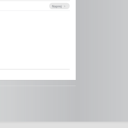
›
Naprej