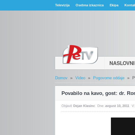
Televizija
Osebna izkaznica
Ekipa
Konta
NASLOVN
»
»
»
Domov
Video
Pogovorne oddaje
P
Povabilo na kavo, gost: dr. R
Objavil:
Dejan Klasinc
Dne:
avgust 10, 2011
V