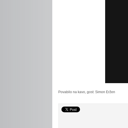
Povabilo
na kavo, gost: Simon Eržen