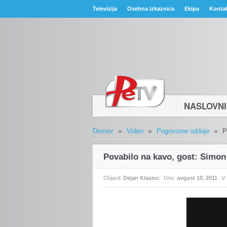
Televizija
Osebna izkaznica
Ekipa
Konta
NASLOVN
»
»
»
Domov
Video
Pogovorne oddaje
P
Povabilo na kavo, gost: Simon
Objavil:
Dejan Klasinc
Dne:
avgust 10, 2011
V