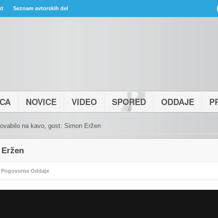
kt
Seznam avtorskih del
ICA
NOVICE
VIDEO
SPORED
ODDAJE
P
ovabilo na kavo, gost: Simon Eržen
 Eržen
:
Pogovorne Oddaje