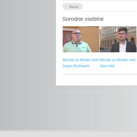
‹
Nazaj
Sorodne vsebine
Minuta za Mestni svet:
Minuta za Mestni svet:
Dejan Rožmarin
Alen Hliš