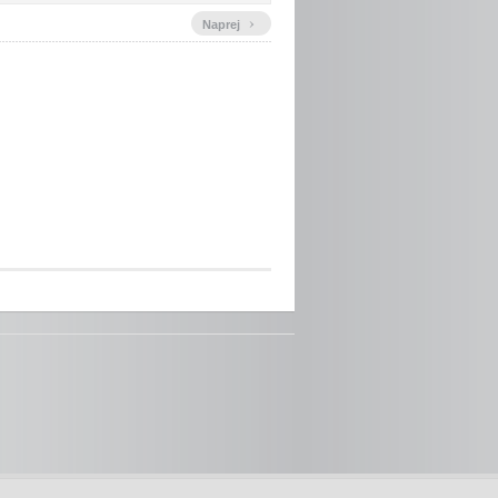
›
Naprej