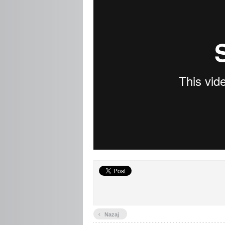
‹
Nazaj