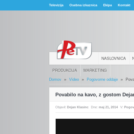
Televizija
Osebna izkaznica
Ekipa
Kontakt
NASLOVNICA
PRODUKCIJA
MARKETING
»
»
»
Domov
Video
Pogovorne oddaje
Pova
Povabilo na kavo, z gostom Dej
Objavil:
Dejan Klasinc
Dne:
maj 21, 2014
V:
Pogov