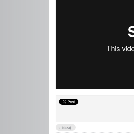
‹
Nazaj