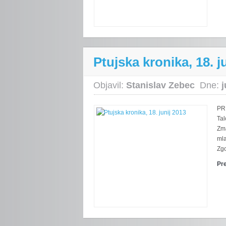
Ptujska kronika, 18. j
Objavil:
Stanislav Zebec
Dne:
j
PRI
Tal
Zma
mla
Zgo
Pr