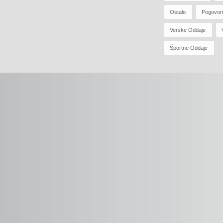
Ostalo
Pogovor
Verske Oddaje
Športne Oddaje