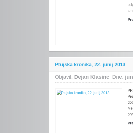
odp
ten
Pr
Ptujska kronika, 22. junij 2013
Objavil:
Dejan Klasinc
Dne:
jun
PR
Pre
dob
Meg
prv
Pr