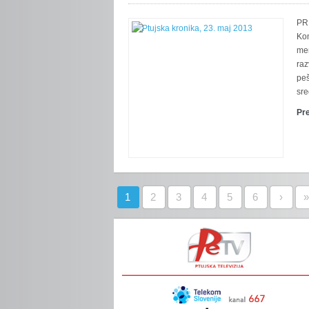
PRI
Kom
mer
raz
peš
sre
Pr
1
2
3
4
5
6
›