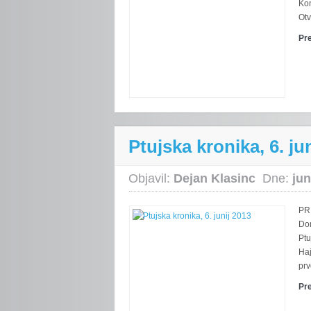
Ko
Otv
Pr
Ptujska kronika, 6. ju
Objavil:
Dejan Klasinc
Dne:
jun
PR
Do
Ptu
Haj
prv
Pr