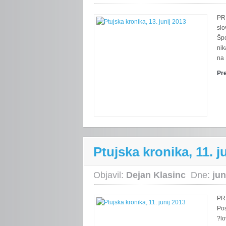
PRI
slo
Špo
nik
na 
Pr
Ptujska kronika, 11. j
Objavil:
Dejan Klasinc
Dne:
jun
PRI
Pos
?lo