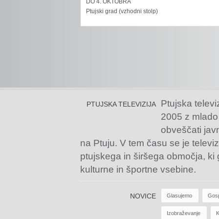
DO 4. OKTOBRA
Ptujski grad (vzhodni stolp)
Ptujska televi
PTUJSKA TELEVIZIJA
2005 z mlado
obveščati jav
na Ptuju. V tem času se je televiz
ptujskega in širšega območja, ki
kulturne in športne vsebine.
NOVICE
Glasujemo
Gos
Izobraževanje
K