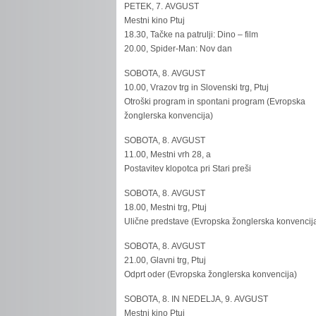
PETEK, 7. AVGUST
Mestni kino Ptuj
18.30, Tačke na patrulji: Dino – film
20.00, Spider-Man: Nov dan
SOBOTA, 8. AVGUST
10.00, Vrazov trg in Slovenski trg, Ptuj
Otroški program in spontani program (Evropska
žonglerska konvencija)
SOBOTA, 8. AVGUST
11.00, Mestni vrh 28, a
Postavitev klopotca pri Stari preši
SOBOTA, 8. AVGUST
18.00, Mestni trg, Ptuj
Ulične predstave (Evropska žonglerska konvencij
SOBOTA, 8. AVGUST
21.00, Glavni trg, Ptuj
Odprt oder (Evropska žonglerska konvencija)
SOBOTA, 8. IN NEDELJA, 9. AVGUST
Mestni kino Ptuj