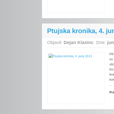
Ptujska kronika, 4. ju
Objavil:
Dejan Klasinc
Dne:
jun
PR
no 
obl
Kic
fes
kol
...
Pr