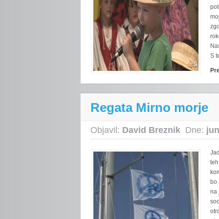
pot
moj
zgo
rok
Nas
S t
Pr
Regata Mirno morje
Objavil:
David Breznik
Dne:
jun
Jad
teh
kom
bo 
na 
soc
otr