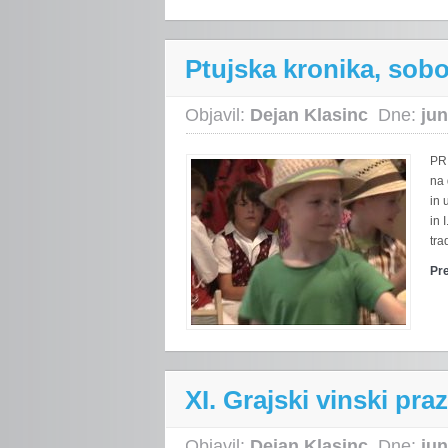
Ptujska kronika, sobot
Objavil:
Dejan Klasinc
Dne:
jun
PRI
na 
in 
in 
tra
Pr
XI. Grajski vinski praz
Objavil:
Dejan Klasinc
Dne:
jun