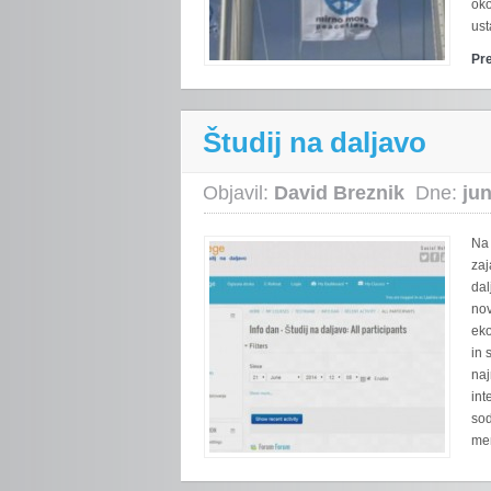
oko
ust
Pr
Študij na daljavo
Objavil:
David Breznik
Dne:
jun
Na 
zaj
dal
nov
eko
in 
naj
int
sod
men
›
Preberi več