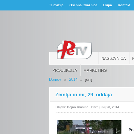
Televizija
Osebna izkaznica
Ekipa
Kontakt
NASLOVNICA
PRODUKCIJA
MARKETING
»
»
Domov
2014
junij
Zemlja in mi, 29. oddaja
Objavil:
Dejan Klasinc
Dne:
junij 28, 2014
...
Pr