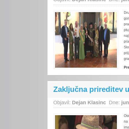
Dru
gor
pra
ptu
na
pra
Slo
pri
gra
Pr
Zaključna prireditev
Objavil:
Dejan Klasinc
Dne:
jun
Osn
na 
ima