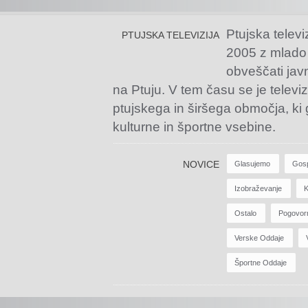
Ptujska televi
PTUJSKA TELEVIZIJA
2005 z mlado
obveščati jav
na Ptuju. V tem času se je televiz
ptujskega in širšega območja, ki
kulturne in športne vsebine.
NOVICE
Glasujemo
Gos
Izobraževanje
K
Ostalo
Pogovor
Verske Oddaje
Športne Oddaje