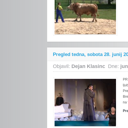
Pregled tedna, sobota 28. junij 2
Objavil:
Dejan Klasinc
Dne:
jun
PRI
lju
Pre
Bre
na 
Pr