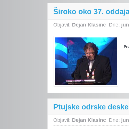
Široko oko 37. oddaja,
Objavil:
Dejan Klasinc
Dne:
jun
...
Pr
Ptujske odrske deske,
Objavil:
Dejan Klasinc
Dne:
jun