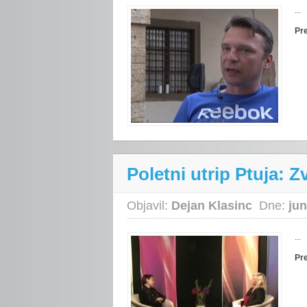
...
Pr
Poletni utrip Ptuja:
Objavil:
Dejan Klasinc
Dne:
jun
...
Pr