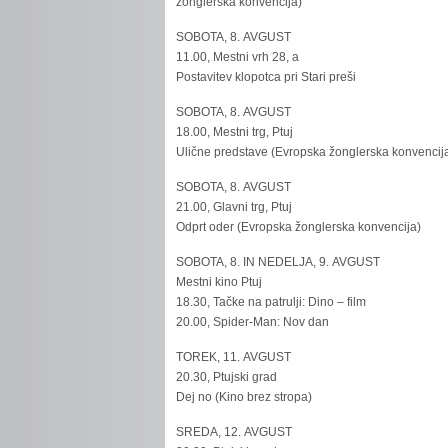
žonglerska konvencija)
SOBOTA, 8. AVGUST
11.00, Mestni vrh 28, a
Postavitev klopotca pri Stari preši
SOBOTA, 8. AVGUST
18.00, Mestni trg, Ptuj
Ulične predstave (Evropska žonglerska konvencij
SOBOTA, 8. AVGUST
21.00, Glavni trg, Ptuj
Odprt oder (Evropska žonglerska konvencija)
SOBOTA, 8. IN NEDELJA, 9. AVGUST
Mestni kino Ptuj
18.30, Tačke na patrulji: Dino – film
20.00, Spider-Man: Nov dan
TOREK, 11. AVGUST
20.30, Ptujski grad
Dej no (Kino brez stropa)
SREDA, 12. AVGUST