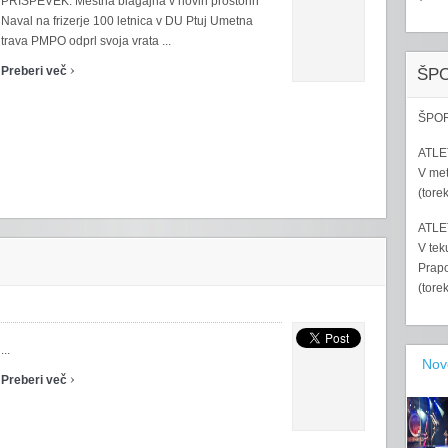
PRISPEVEK: Mestna blagajna v novih prostorih
Naval na frizerje 100 letnica v DU Ptuj Umetna
trava PMPO odprl svoja vrata ...
›
Preberi več
ŠP
ŠPOR
ATLET
V met
(tore
ATLET
V tek
Prapo
(tore
...
Nov
›
Preberi več