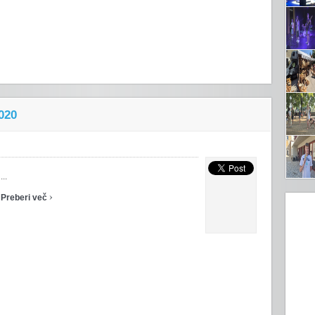
020
...
›
Preberi več