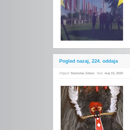
Pogled nazaj, 224. oddaja
Objavil:
Stanislav Zebec
Dne:
maj 10, 2020