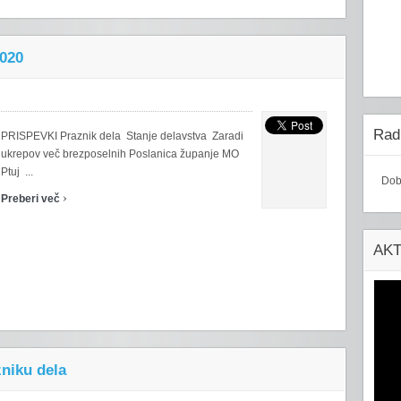
2020
Radi
PRISPEVKI Praznik dela Stanje delavstva Zaradi
ukrepov več brezposelnih Poslanica županje MO
Ptuj ...
Dob
›
Preberi več
AK
niku dela