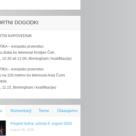
ORTNI DOGODKI
TNI NAPOVEDNIK
IKA – evropsko prvenstvo:
u diska bo tekmoval Kristjan Čeh.
k, 10.30 ali 12.00, Birmingham / kvalifikacije)
IKA – evropsko prvenstvo:
u na 100 metrov bo tekmoval Anej Čurin
tnik.
k, 11.15, Birmingham / kvalifikacije)
o
Komentarji
Teme
Glasujemo
Pregled tedna, sobota 8. avgust 2026
avgust 08, 2026