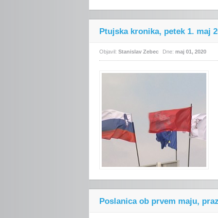
Ptujska kronika, petek 1. maj 
Objavil:
Stanislav Zebec
Dne:
maj 01, 2020
Poslanica ob prvem maju, praz