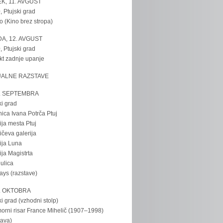
K, 11. AVGUST
, Ptujski grad
o (Kino brez stropa)
A, 12. AVGUST
, Ptujski grad
kt zadnje upanje
UALNE RAZSTAVE
. SEPTEMBRA
ki grad
nica Ivana Potrča Ptuj
ija mesta Ptuj
ičeva galerija
ija Luna
ija Magistrta
ulica
tays (razstave)
. OKTOBRA
ki grad (vzhodni stolp)
rni risar France Mihelič (1907–1998)
tava)