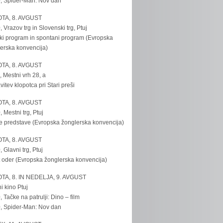
, Spider-Man: Nov dan
TA, 8. AVGUST
, Vrazov trg in Slovenski trg, Ptuj
ki program in spontani program (Evropska
erska konvencija)
TA, 8. AVGUST
, Mestni vrh 28, a
vitev klopotca pri Stari preši
TA, 8. AVGUST
, Mestni trg, Ptuj
e predstave (Evropska žonglerska konvencija)
TA, 8. AVGUST
, Glavni trg, Ptuj
 oder (Evropska žonglerska konvencija)
TA, 8. IN NEDELJA, 9. AVGUST
i kino Ptuj
, Tačke na patrulji: Dino – film
, Spider-Man: Nov dan