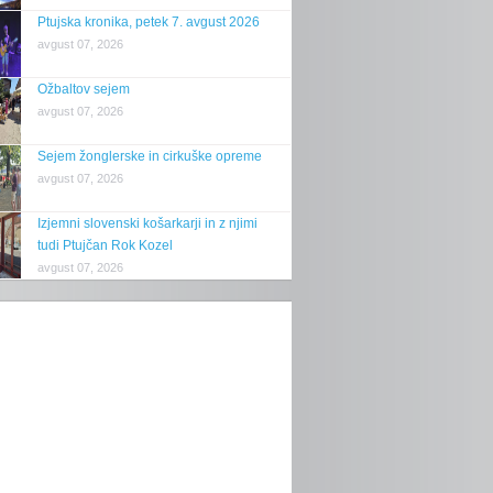
Ptujska kronika, petek 7. avgust 2026
avgust 07, 2026
Ožbaltov sejem
avgust 07, 2026
Sejem žonglerske in cirkuške opreme
avgust 07, 2026
Izjemni slovenski košarkarji in z njimi
tudi Ptujčan Rok Kozel
avgust 07, 2026