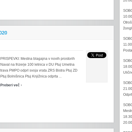
20.00
SOBO
10.00
Otroš
žongl
020
SOBO
11.00
Posta
PRISPEVKI: Mestna blagajna v novih prostorih
SOBO
Naval na frizerje 100 letnica v DU Ptuj Umetna
18.00
trava PMPO odprl svoja vrata ZRS Bistra Ptuj ZD
Uličn
Ptuj Bolnišnica Ptuj Knjižnica odprta ...
SOBO
›
Preberi več
21.00
Odprt
SOBO
Mestn
18.30
20.00