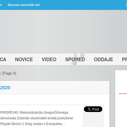
kt
Seznam avtorskih del
ICA
NOVICE
VIDEO
SPORED
ODDAJE
P
c
(Page 4)
 2020
PRISPEVKI: Rekonstrukcija Gregorčičevega
drevoreda Dobrote slovenskih kmetij preložene
Ptujski škrnicl 2 Dvig zastav v Evroparku ...