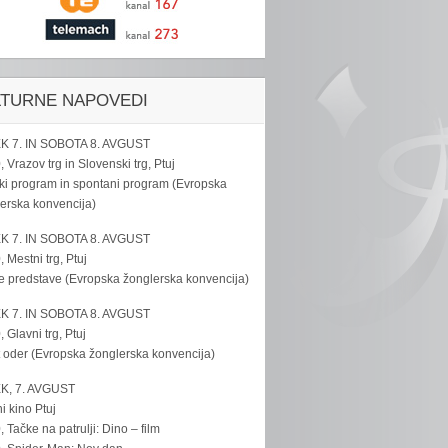
LTURNE NAPOVEDI
K 7. IN SOBOTA 8. AVGUST
, Vrazov trg in Slovenski trg, Ptuj
ki program in spontani program (Evropska
erska konvencija)
K 7. IN SOBOTA 8. AVGUST
, Mestni trg, Ptuj
e predstave (Evropska žonglerska konvencija)
K 7. IN SOBOTA 8. AVGUST
, Glavni trg, Ptuj
 oder (Evropska žonglerska konvencija)
K, 7. AVGUST
i kino Ptuj
, Tačke na patrulji: Dino – film