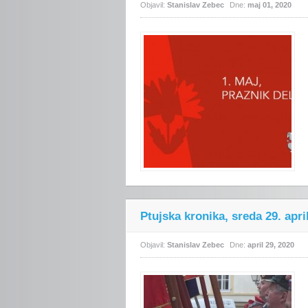
Objavil:
Stanislav Zebec
Dne:
maj 01, 2020
Ptujska kronika, sreda 29. apri
Objavil:
Stanislav Zebec
Dne:
april 29, 2020