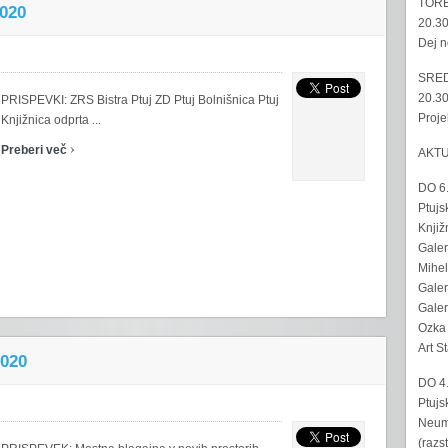
TORE
2020
20.30
Dej n
SRED
20.30
PRISPEVKI: ZRS Bistra Ptuj ZD Ptuj Bolnišnica Ptuj
Proje
Knjižnica odprta ...
›
Preberi več
AKT
DO 6
Ptujs
Knjiž
Galer
Mihel
Galer
Galer
Ozka 
Art S
2020
DO 4
Ptujs
Neumo
(razs