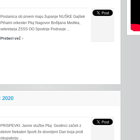
Poslanica ob prvem maju županje NUŠKE Gajšek
Pihalni orkester Ptuj Nagovor Boštjana Medika,
sekretarja ZSSS OO Spodnje Podravje ...
›
Preberi več
l 2020
PRISPEVKI: Javne službe Ptuj Gostinci začeli z
delom Nekateri športi že dovoljeni Dan boja proti
okupatorju ...