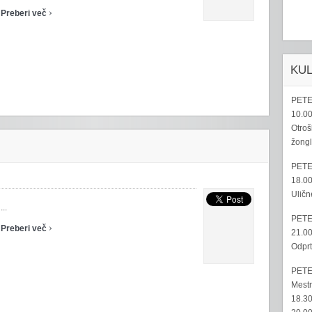
›
Preberi več
KU
PETE
10.00
Otroš
žongl
PETE
18.00
Uličn
...
PETE
›
Preberi več
21.00
Odprt
PETE
Mestn
18.30