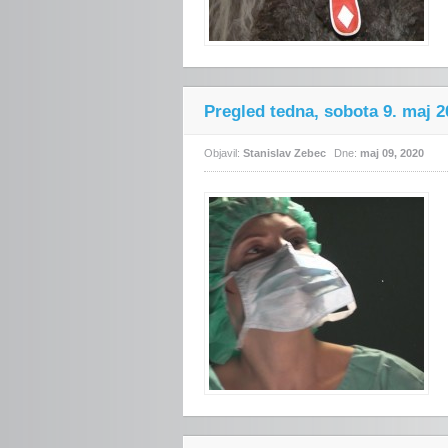
Pregled tedna, sobota 9. maj 2
Objavil:
Stanislav Zebec
Dne:
maj 09, 2020