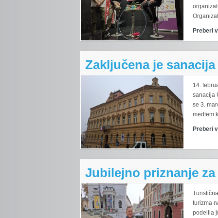
organizat
Organizato
Preberi 
Zaključena je sanacij
14. februa
sanacija 
se 3. mar
medtem ko
Preberi 
Jubilejno priznanje za
Turističn
turizma n
podelila 