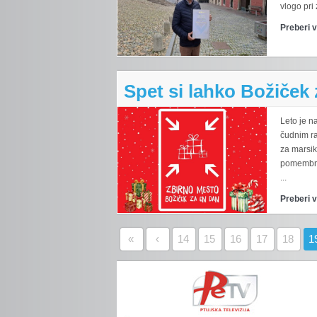
vlogo pri
Preberi 
Spet si lahko Božiček 
Leto je n
čudnim r
za marsik
pomembno
...
Preberi 
«
‹
14
15
16
17
18
1