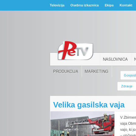
Televizija
Osebna izkaznica
Ekipa
Kontakt
NASLOVNICA
PRODUKCIJA
MARKETING
Gospod
Zdravje
Velika gasilska vaja
V Zbirne
vaja Obmo
vajo, ki 
– občinsk