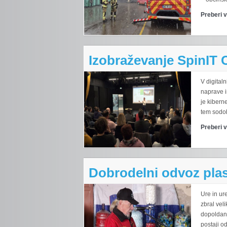
Preberi 
Izobraževanje SpinIT 
V digitaln
naprave i
je kiber
tem sodob
Preberi 
Dobrodelni odvoz pla
Ure in ur
zbral vel
dopoldan 
postaji o