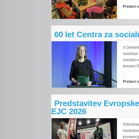
Preberi 
60 let Centra za soci
V Domini
osrednja 
socialno 
dvorani 
...
Preberi 
Predstavitev Evropske
EJC 2026
Prihodnje
mednarod
konvenci