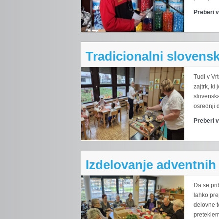
Preberi 
Tradicionalni slovensk
Tudi v Vrt
zajtrk, k
slovenska
osrednji 
Preberi 
Izdelovanje adventnih
Da se pr
lahko pre
delovne te
preteklem