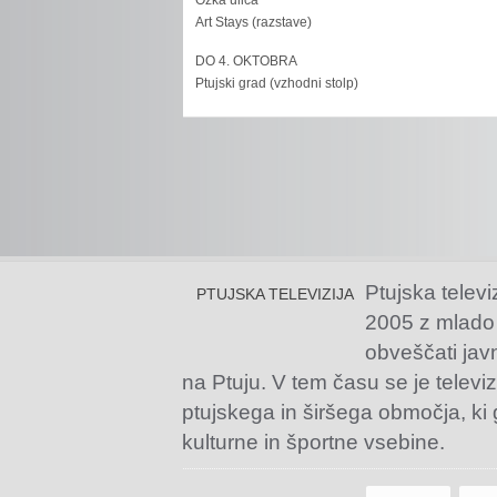
Ozka ulica
Art Stays (razstave)
DO 4. OKTOBRA
Ptujski grad (vzhodni stolp)
Ptujska televi
PTUJSKA TELEVIZIJA
2005 z mlado
obveščati jav
na Ptuju. V tem času se je televiz
ptujskega in širšega območja, ki
kulturne in športne vsebine.