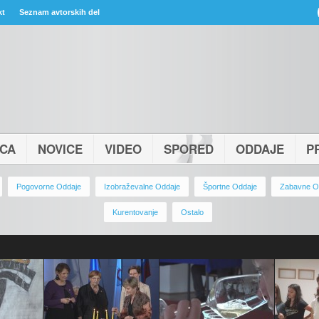
kt
Seznam avtorskih del
ICA
NOVICE
VIDEO
SPORED
ODDAJE
P
Pogovorne Oddaje
Izobraževalne Oddaje
Športne Oddaje
Zabavne O
Kurentovanje
Ostalo