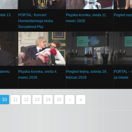
etek 13.
PORTAL: Koncert
Ptujska kronika, sreda 11.
Pogled naz
Humanitarnega kluba
marec 2026
Soroptimist Ptuj
alemu
Ptujska kronika, sreda 4.
Pregled tedna, sobota 28.
PORTAL – P
marec 2026
februar 2026
za mlade
10
11
12
13
14
15
›
»