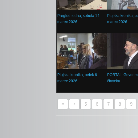
Pregled tedna, sobota 14.
Ptujska kronika, p
marec 2026
marec 2026
Ptujska kronika, petek 6.
PORTAL: Govor m
marec 2026
človeku
«
‹
5
6
7
8
9