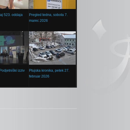
aj 523. oddaja
Pregled tedna, sobota 7.
marec 2026
odjetniški izziv
Ptujska kronika, petek 27.
februar 2026