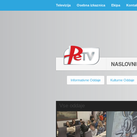
Televizija
Osebna izkaznica
Ekipa
Konta
NASLOVN
Informativne Oddaje
Kulturne Oddaje
Vse oddaje