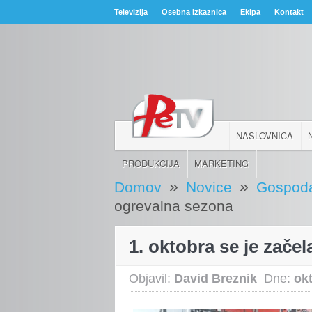
Televizija
Osebna izkaznica
Ekipa
Kontakt
NASLOVNICA
PRODUKCIJA
MARKETING
»
»
Domov
Novice
Gospoda
ogrevalna sezona
1. oktobra se je zače
Objavil:
David Breznik
Dne:
ok