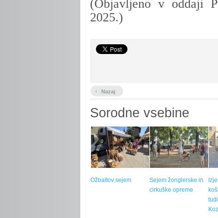
(Objavljeno v oddaji P
2025.)
‹
Nazaj
Sorodne vsebine
Ožbaltov sejem
Sejem žonglerske in
Izj
cirkuške opreme
koš
tud
Koz