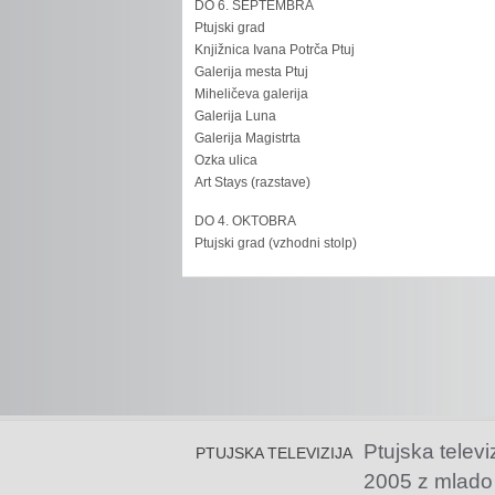
DO 6. SEPTEMBRA
Ptujski grad
Knjižnica Ivana Potrča Ptuj
Galerija mesta Ptuj
Miheličeva galerija
Galerija Luna
Galerija Magistrta
Ozka ulica
Art Stays (razstave)
DO 4. OKTOBRA
Ptujski grad (vzhodni stolp)
Ptujska televi
PTUJSKA TELEVIZIJA
2005 z mlado