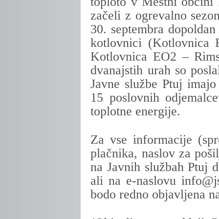
toploto v Mestni občini 
začeli z ogrevalno sezon
30. septembra dopoldan m
kotlovnici (Kotlovnica
Kotlovnica EO2 – Rims
dvanajstih urah so posla
Javne službe Ptuj imajo
15 poslovnih odjemalce
toplotne energije.
Za vse informacije (s
plačnika, naslov za poši
na Javnih službah Ptuj do
ali na e-naslovu info@j
bodo redno objavljena na 