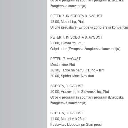
Otroški program in spontani program (Evropska
žonglerska konvencija)
PETEK 7. IN SOBOTA 8. AVGUST
18.00, Mestni trg, Ptuj
Ulične predstave (Evropska žonglerska konvencij
PETEK 7. IN SOBOTA 8. AVGUST
21.00, Glavni trg, Ptuj
Odprt oder (Evropska žonglerska konvencija)
PETEK, 7. AVGUST
Mestni kino Ptuj
18.30, Tačke na patrulji: Dino – film
20.00, Spider-Man: Nov dan
SOBOTA, 8. AVGUST
10.00, Vrazov trg in Slovenski trg, Ptuj
Otroški program in spontani program (Evropska
žonglerska konvencija)
SOBOTA, 8. AVGUST
11.00, Mestni vrh 28, a
Postavitev klopotca pri Stari preši