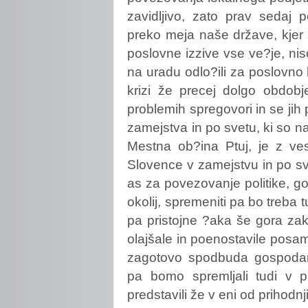
zavidljivo, zato prav sedaj 
preko meja naše države, kjer
poslovne izzive vse ve?je, nis
na uradu odlo?ili za poslovno
krizi že precej dolgo obdobj
problemih spregovori in se jih 
zamejstva in po svetu, ki so na
Mestna ob?ina Ptuj, je z ve
Slovence v zamejstvu in po sve
as za povezovanje politike, g
okolij, spremeniti pa bo treba t
pa pristojne ?aka še gora za
olajšale in poenostavile pos
zagotovo spodbuda gospodars
pa bomo spremljali tudi v p
predstavili že v eni od prihodnj