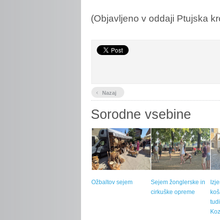
(Objavljeno v oddaji Ptujska k
‹
Nazaj
Sorodne vsebine
Ožbaltov sejem
Sejem žonglerske in
Izj
cirkuške opreme
koš
tud
Koz