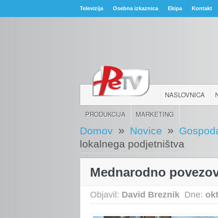
Televizija
Osebna izkaznica
Ekipa
Kontakt
NASLOVNICA
PRODUKCIJA
MARKETING
»
»
Domov
Novice
Gospoda
lokalnega podjetništva
Mednarodno povezova
Objavil:
David Breznik
Dne:
ok