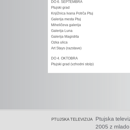
DO 6. SEPTEMBRA
Ptujski grad
Knjižnica Ivana Potrča Ptuj
Galerija mesta Ptuj
Miheličeva galerija
Galerija Luna
Galerija Magistrta
Ozka ulica
Art Stays (razstave)
DO 4. OKTOBRA
Ptujski grad (vzhodni stolp)
Ptujska televi
PTUJSKA TELEVIZIJA
2005 z mlado