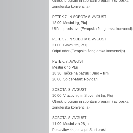
Otroški program in spontani program (Evropska
žonglerska konvencija)
PETEK 7. IN SOBOTA 8. AVGUST
18.00, Mestni trg, Ptuj
Ulične predstave (Evropska žonglerska konvencij
PETEK 7. IN SOBOTA 8. AVGUST
21.00, Glavni trg, Ptuj
Odprt oder (Evropska žonglerska konvencija)
PETEK, 7. AVGUST
Mestni kino Ptuj
18.30, Tačke na patrulji: Dino – film
20.00, Spider-Man: Nov dan
SOBOTA, 8. AVGUST
10.00, Vrazov trg in Slovenski trg, Ptuj
Otroški program in spontani program (Evropska
žonglerska konvencija)
SOBOTA, 8. AVGUST
11.00, Mestni vrh 28, a
Postavitev klopotca pri Stari preši