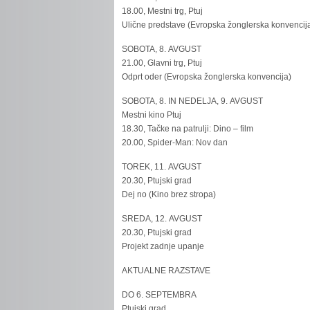
18.00, Mestni trg, Ptuj
Ulične predstave (Evropska žonglerska konvencij
SOBOTA, 8. AVGUST
21.00, Glavni trg, Ptuj
Odprt oder (Evropska žonglerska konvencija)
SOBOTA, 8. IN NEDELJA, 9. AVGUST
Mestni kino Ptuj
18.30, Tačke na patrulji: Dino – film
20.00, Spider-Man: Nov dan
TOREK, 11. AVGUST
20.30, Ptujski grad
Dej no (Kino brez stropa)
SREDA, 12. AVGUST
20.30, Ptujski grad
Projekt zadnje upanje
AKTUALNE RAZSTAVE
DO 6. SEPTEMBRA
Ptujski grad