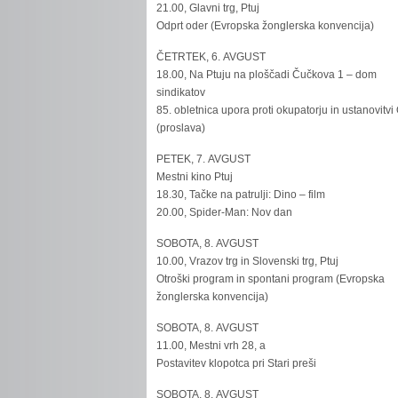
21.00, Glavni trg, Ptuj
Odprt oder (Evropska žonglerska konvencija)
ČETRTEK, 6. AVGUST
18.00, Na Ptuju na ploščadi Čučkova 1 – dom
sindikatov
85. obletnica upora proti okupatorju in ustanovitvi
(proslava)
PETEK, 7. AVGUST
Mestni kino Ptuj
18.30, Tačke na patrulji: Dino – film
20.00, Spider-Man: Nov dan
SOBOTA, 8. AVGUST
10.00, Vrazov trg in Slovenski trg, Ptuj
Otroški program in spontani program (Evropska
žonglerska konvencija)
SOBOTA, 8. AVGUST
11.00, Mestni vrh 28, a
Postavitev klopotca pri Stari preši
SOBOTA, 8. AVGUST