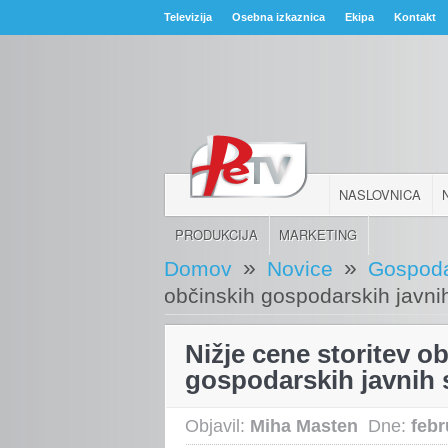
Televizija
Osebna izkaznica
Ekipa
Kontakt
NASLOVNICA
PRODUKCIJA
MARKETING
»
»
Domov
Novice
Gospoda
občinskih gospodarskih javni
Nižje cene storitev o
gospodarskih javnih 
Objavil:
Miha Masten
Dne:
febr