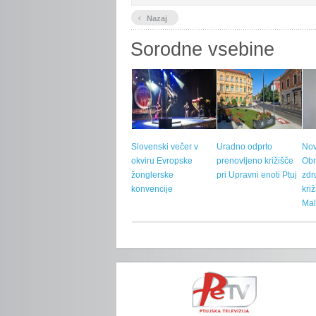
‹
Nazaj
Sorodne vsebine
Slovenski večer v
Uradno odprto
Nov
okviru Evropske
prenovljeno križišče
Ob
žonglerske
pri Upravni enoti Ptuj
zdr
konvencije
kri
Mal