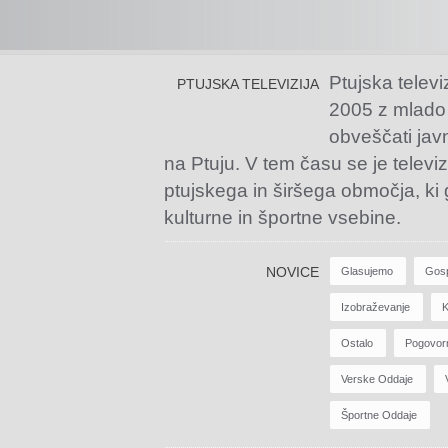
Ptujska televi
PTUJSKA TELEVIZIJA
2005 z mlado
obveščati jav
na Ptuju. V tem času se je televiz
ptujskega in širšega območja, ki
kulturne in športne vsebine.
NOVICE
Glasujemo
Gos
Izobraževanje
K
Ostalo
Pogovor
Verske Oddaje
Športne Oddaje