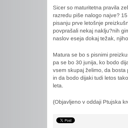
Sicer so maturitetna pravila 
razredu piše nalogo najve? 15 
pisanju prve letošnje preizkuš
povprašali nekaj naklju?nih gimn
naslov eseja dokaj težak, njiho
Matura se bo s pisnimi preizk
pa se bo 30 junija, ko bodo dij
vsem skupaj želimo, da bosta
in da bodo dijaki tudi letos tak
leta.
(Objavljeno v oddaji Ptujska k