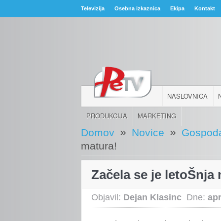
Televizija
Osebna izkaznica
Ekipa
Kontakt
NASLOVNICA
PRODUKCIJA
MARKETING
»
»
Domov
Novice
Gospoda
matura!
Začela se je letoŠnja
Objavil:
Dejan Klasinc
Dne:
apr