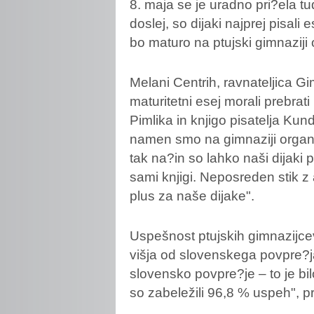
8. maja se je uradno pri?ela tu
doslej, so dijaki najprej pisali
bo maturo na ptujski gimnaziji 
Melani
Centrih, ravnateljica Gi
maturitetni esej morali prebrati
Pimlika in knjigo pisatelja Ku
namen smo na gimnaziji organi
tak na?in so lahko naši dijaki p
sami knjigi. Neposreden stik z
plus za naše dijake".
Uspešnost ptujskih gimnazijcev
višja od slovenskega povpre?ja
slovensko povpre?je – to je bilo
so zabeležili 96,8 % uspeh", p