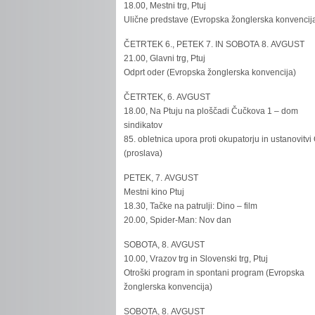
18.00, Mestni trg, Ptuj
Ulične predstave (Evropska žonglerska konvencij
ČETRTEK 6., PETEK 7. IN SOBOTA 8. AVGUST
21.00, Glavni trg, Ptuj
Odprt oder (Evropska žonglerska konvencija)
ČETRTEK, 6. AVGUST
18.00, Na Ptuju na ploščadi Čučkova 1 – dom
sindikatov
85. obletnica upora proti okupatorju in ustanovitvi
(proslava)
PETEK, 7. AVGUST
Mestni kino Ptuj
18.30, Tačke na patrulji: Dino – film
20.00, Spider-Man: Nov dan
SOBOTA, 8. AVGUST
10.00, Vrazov trg in Slovenski trg, Ptuj
Otroški program in spontani program (Evropska
žonglerska konvencija)
SOBOTA, 8. AVGUST