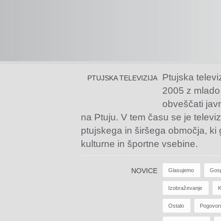
Ptujska televi
PTUJSKA TELEVIZIJA
2005 z mlado
obveščati jav
na Ptuju. V tem času se je televiz
ptujskega in širšega območja, ki
kulturne in športne vsebine.
NOVICE
Glasujemo
Gos
Izobraževanje
K
Ostalo
Pogovor