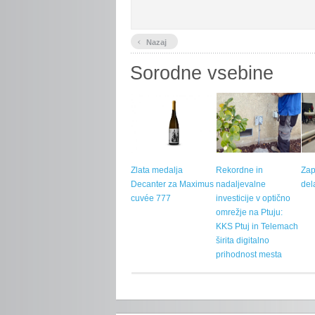
‹
Nazaj
Sorodne vsebine
Zlata medalja
Rekordne in
Zap
Decanter za Maximus
nadaljevalne
del
cuvée 777
investicije v optično
omrežje na Ptuju:
KKS Ptuj in Telemach
širita digitalno
prihodnost mesta