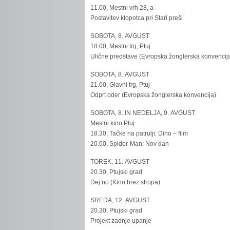
11.00, Mestni vrh 28, a
Postavitev klopotca pri Stari preši
SOBOTA, 8. AVGUST
18.00, Mestni trg, Ptuj
Ulične predstave (Evropska žonglerska konvencij
SOBOTA, 8. AVGUST
21.00, Glavni trg, Ptuj
Odprt oder (Evropska žonglerska konvencija)
SOBOTA, 8. IN NEDELJA, 9. AVGUST
Mestni kino Ptuj
18.30, Tačke na patrulji: Dino – film
20.00, Spider-Man: Nov dan
TOREK, 11. AVGUST
20.30, Ptujski grad
Dej no (Kino brez stropa)
SREDA, 12. AVGUST
20.30, Ptujski grad
Projekt zadnje upanje