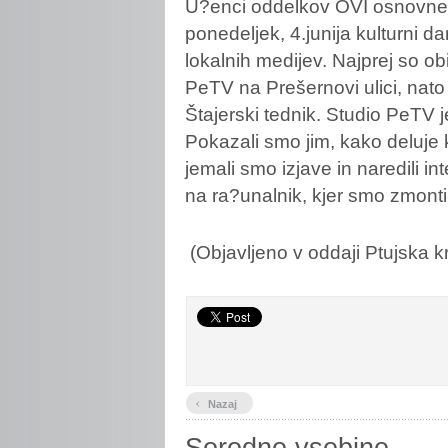
U?enci
oddelkov OVI osnovne š
ponedeljek, 4.junija kulturni d
lokalnih medijev. Najprej so obi
PeTV na Prešernovi ulici, nato 
Štajerski tednik. Studio PeTV j
Pokazali smo jim, kako deluj
jemali smo izjave in naredili i
na ra?unalnik, kjer smo zmontira
(Objavljeno v oddaji Ptujska k
‹
Nazaj
Sorodne vsebine