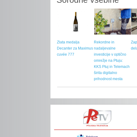
Zlata medalja
Rekordne in
Zap
Decanter za Maximus
nadaljevalne
del
cuvée 777
investicije v optično
omrežje na Ptuju:
KKS Ptuj in Telemach
širita digitalno
prihodnost mesta