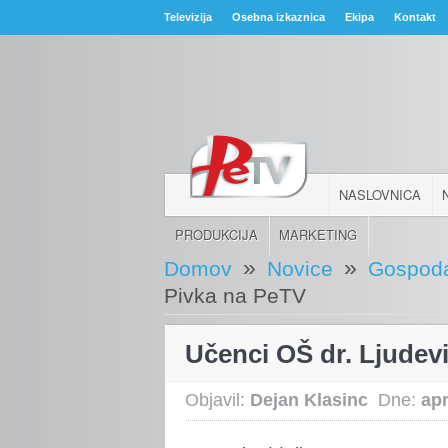
Televizija
Osebna izkaznica
Ekipa
Kontakt
NASLOVNICA
PRODUKCIJA
MARKETING
»
»
Domov
Novice
Gospoda
Pivka na PeTV
Učenci OŠ dr. Ljudev
Objavil:
Dejan Klasinc
Dne:
apr