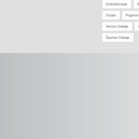
Izobraževanje
K
Ostalo
Pogovor
Verske Oddaje
Športne Oddaje