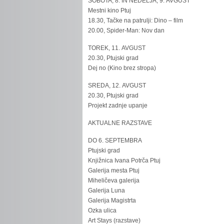
SOBOTA, 8. IN NEDELJA, 9. AVGUST
Mestni kino Ptuj
18.30, Tačke na patrulji: Dino – film
20.00, Spider-Man: Nov dan
TOREK, 11. AVGUST
20.30, Ptujski grad
Dej no (Kino brez stropa)
SREDA, 12. AVGUST
20.30, Ptujski grad
Projekt zadnje upanje
AKTUALNE RAZSTAVE
DO 6. SEPTEMBRA
Ptujski grad
Knjižnica Ivana Potrča Ptuj
Galerija mesta Ptuj
Miheličeva galerija
Galerija Luna
Galerija Magistrta
Ozka ulica
Art Stays (razstave)