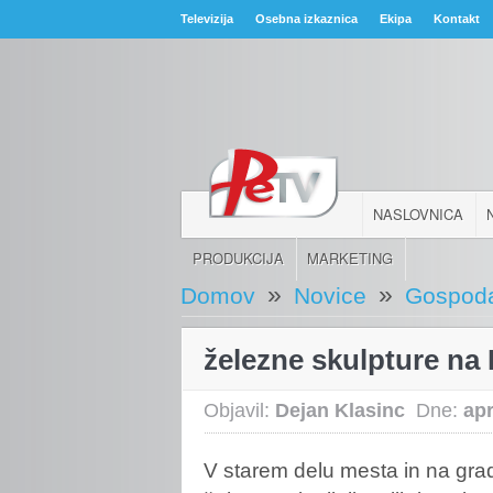
Televizija
Osebna izkaznica
Ekipa
Kontakt
NASLOVNICA
PRODUKCIJA
MARKETING
»
»
Domov
Novice
Gospoda
železne skulpture na 
Objavil:
Dejan Klasinc
Dne:
apr
V starem delu mesta in na gradu