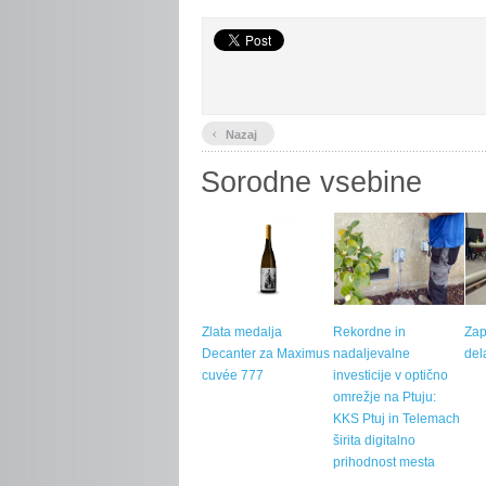
‹
Nazaj
Sorodne vsebine
Zlata medalja
Rekordne in
Zap
Decanter za Maximus
nadaljevalne
del
cuvée 777
investicije v optično
omrežje na Ptuju:
KKS Ptuj in Telemach
širita digitalno
prihodnost mesta