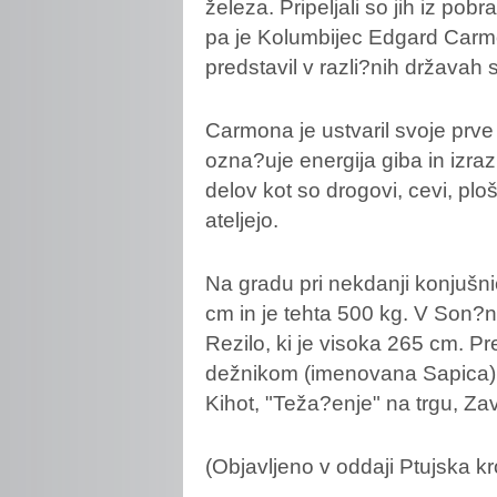
železa. Pripeljali so jih iz po
pa je Kolumbijec Edgard Carmon
predstavil v razli?nih državah 
Carmona
je ustvaril svoje prv
ozna?uje energija giba in izra
delov kot so drogovi, cevi, pl
ateljejo.
Na gradu pri nekdanji konjušnic
cm in je tehta 500 kg. V Son?
Rezilo, ki je visoka 265 cm. P
dežnikom (imenovana Sapica).
Kihot, "Teža?enje" na trgu, Zav
(Objavljeno v oddaji Ptujska k