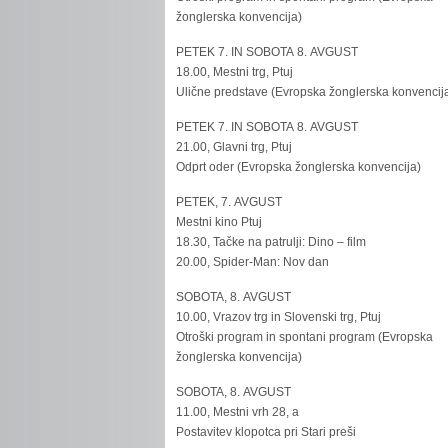
žonglerska konvencija)
PETEK 7. IN SOBOTA 8. AVGUST
18.00, Mestni trg, Ptuj
Ulične predstave (Evropska žonglerska konvencij
PETEK 7. IN SOBOTA 8. AVGUST
21.00, Glavni trg, Ptuj
Odprt oder (Evropska žonglerska konvencija)
PETEK, 7. AVGUST
Mestni kino Ptuj
18.30, Tačke na patrulji: Dino – film
20.00, Spider-Man: Nov dan
SOBOTA, 8. AVGUST
10.00, Vrazov trg in Slovenski trg, Ptuj
Otroški program in spontani program (Evropska
žonglerska konvencija)
SOBOTA, 8. AVGUST
11.00, Mestni vrh 28, a
Postavitev klopotca pri Stari preši