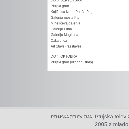
DO 6. SEPTEMBRA
Ptujski grad
Knjižnica Ivana Potrča Ptuj
Galerija mesta Ptuj
Miheličeva galerija
Galerija Luna
Galerija Magistrta
Ozka ulica
Art Stays (razstave)
DO 4. OKTOBRA
Ptujski grad (vzhodni stolp)
Ptujska televi
PTUJSKA TELEVIZIJA
2005 z mlado