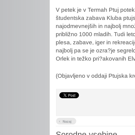
V
petek je v Termah Ptuj potek
študentska zabava Kluba ptujs
najodmevnejših in najbolj množ
približno 1000 mladih. Tudi leto
plesa, zabave, iger in rekreacij
najbolj pa se je ozra?je segre
Orlek in težko pri?akovanih El
(Objavljeno v oddaji Ptujska kr
‹
Nazaj
Sorodne vsebine