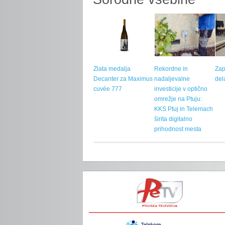
Zlata medalja
Rekordne in
Zap
Decanter za Maximus
nadaljevalne
del
cuvée 777
investicije v optično
omrežje na Ptuju:
KKS Ptuj in Telemach
širita digitalno
prihodnost mesta