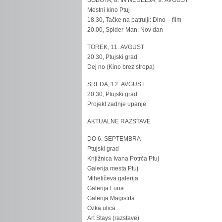
SOBOTA, 8. IN NEDELJA, 9. AVGUST
Mestni kino Ptuj
18.30, Tačke na patrulji: Dino – film
20.00, Spider-Man: Nov dan
TOREK, 11. AVGUST
20.30, Ptujski grad
Dej no (Kino brez stropa)
SREDA, 12. AVGUST
20.30, Ptujski grad
Projekt zadnje upanje
AKTUALNE RAZSTAVE
DO 6. SEPTEMBRA
Ptujski grad
Knjižnica Ivana Potrča Ptuj
Galerija mesta Ptuj
Miheličeva galerija
Galerija Luna
Galerija Magistrta
Ozka ulica
Art Stays (razstave)