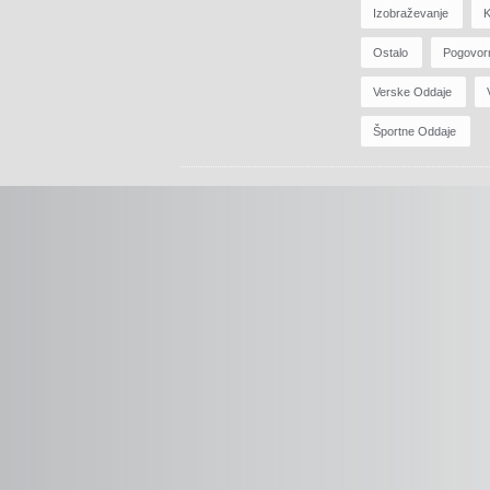
Izobraževanje
K
Ostalo
Pogovor
Verske Oddaje
Športne Oddaje