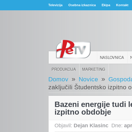
Televizija
Osebna izkaznica
Ekipa
Kontakt
NASLOVNICA
PRODUKCIJA
MARKETING
»
»
Domov
Novice
Gospoda
zaključili Študentsko izpitno 
Bazeni energije tudi l
izpitno obdobje
Objavil:
Dejan Klasinc
Dne:
apr