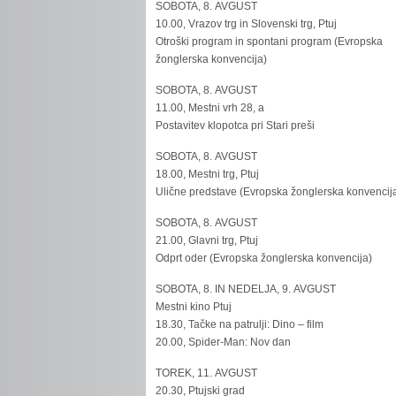
SOBOTA, 8. AVGUST
10.00, Vrazov trg in Slovenski trg, Ptuj
Otroški program in spontani program (Evropska
žonglerska konvencija)
SOBOTA, 8. AVGUST
11.00, Mestni vrh 28, a
Postavitev klopotca pri Stari preši
SOBOTA, 8. AVGUST
18.00, Mestni trg, Ptuj
Ulične predstave (Evropska žonglerska konvencij
SOBOTA, 8. AVGUST
21.00, Glavni trg, Ptuj
Odprt oder (Evropska žonglerska konvencija)
SOBOTA, 8. IN NEDELJA, 9. AVGUST
Mestni kino Ptuj
18.30, Tačke na patrulji: Dino – film
20.00, Spider-Man: Nov dan
TOREK, 11. AVGUST
20.30, Ptujski grad