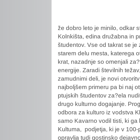
že
dobro leto je minilo, odkar s
Kolnkišta, edina družabna in p
študentov. Vse od takrat se je
starem delu mesta, katerega otv
krat, nazadnje so omenjali za?e
energije. Zaradi številnih težav
zamudnimi deli, je novi otvorit
najboljšem primeru pa bi naj o
ptujskih študentov za?ela nudit
drugo kulturno dogajanje. Pro
odbora za kulturo iz vodstva 
samo Kavarno vodil tisti, ki ga 
Kultuma, podjetja, ki je v 100-
opravlja tudi gostinsko dejavno