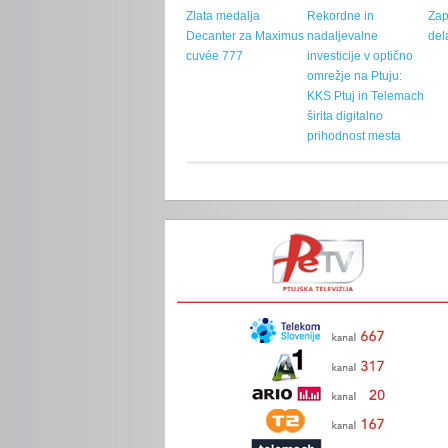
Zlata medalja
Rekordne in
Zap
Decanter za Maximus
nadaljevalne
del
cuvée 777
investicije v optično
omrežje na Ptuju:
KKS Ptuj in Telemach
širita digitalno
prihodnost mesta