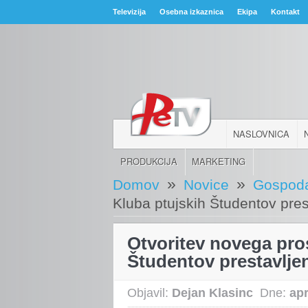
Televizija
Osebna izkaznica
Ekipa
Kontakt
NASLOVNICA
PRODUKCIJA
MARKETING
»
»
Domov
Novice
Gospoda
Kluba ptujskih Študentov pres
Otvoritev novega pro
Študentov prestavlje
Objavil:
Dejan Klasinc
Dne:
apr