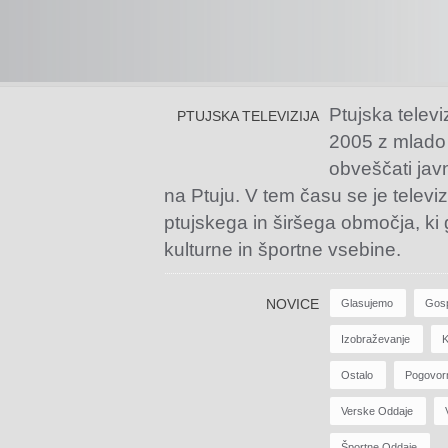
Ptujska televi
PTUJSKA TELEVIZIJA
2005 z mlado
obveščati jav
na Ptuju. V tem času se je televiz
ptujskega in širšega območja, ki
kulturne in športne vsebine.
NOVICE
Glasujemo
Gos
Izobraževanje
K
Ostalo
Pogovor
Verske Oddaje
Športne Oddaje